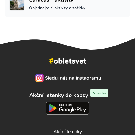
Objednejte si aktivity a zážitky
#
obletsvet
Sleduj nás na instagramu
Novinka
Akční letenky do kapsy
Akční letenky