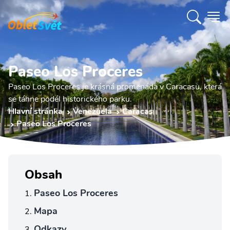
Paseo Los Proceres
Paseo Los Proceres je krásná promenáda v Caracasu, která
se táhne podél historického parku.
Hlavní stránka
Venezuela
Caracas
Paseo Los Proceres
Obsah
Paseo Los Proceres
Mapa
Odkazy