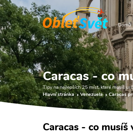
Domů
Caracas - co mu
Tipy na nejlepších 25 míst, které musíš urči
Hlavní stránka
Venezuela
Caracas p
Caracas - co musíš 