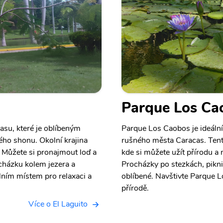
Parque Los Ca
casu, které je oblíbeným
Parque Los Caobos je ideálním
ho shonu. Okolní krajina
rušného města Caracas. Tento 
 Můžete si pronajmout loď a
kde si můžete užít přírodu a
ocházku kolem jezera a
Procházky po stezkách, piknik
álním místem pro relaxaci a
oblíbené. Navštivte Parque L
přírodě.
Více o El Laguito