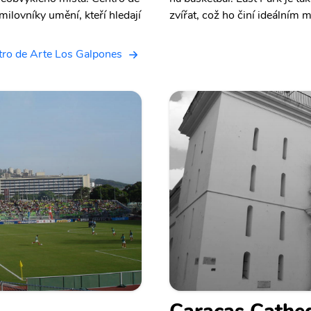
ilovníky umění, kteří hledají
zvířat, což ho činí ideálním 
tro de Arte Los Galpones