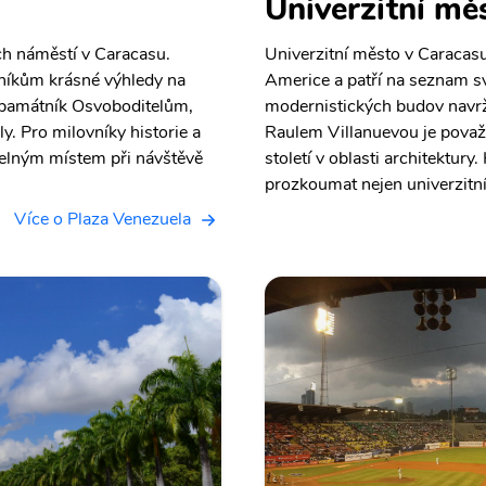
Univerzitní mě
ch náměstí v Caracasu.
Univerzitní město v Caracasu
vníkům krásné výhledy na
Americe a patří na seznam 
é památník Osvoboditelům,
modernistických budov navr
y. Pro milovníky historie a
Raulem Villanuevou je považ
telným místem při návštěvě
století v oblasti architektu
prozkoumat nejen univerzitní
Více o Plaza Venezuela