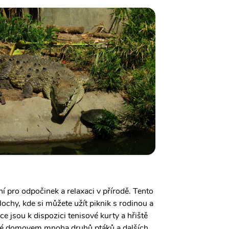
ní pro odpočinek a relaxaci v přírodě. Tento
lochy, kde si můžete užít piknik s rodinou a
ce jsou k dispozici tenisové kurty a hřiště
také domovem mnoha druhů ptáků a dalších