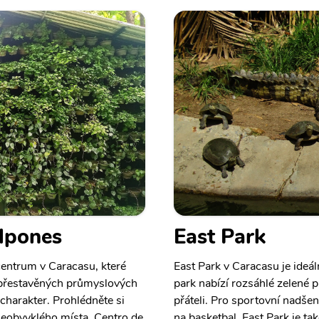
alpones
East Park
entrum v Caracasu, které
East Park v Caracasu je ideál
v přestavěných průmyslových
park nabízí rozsáhlé zelené p
 charakter. Prohlédněte si
přáteli. Pro sportovní nadšen
 neobvyklého místa. Centro de
na basketbal. East Park je 