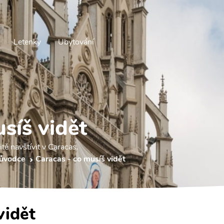
Letenky
Ubytování
síš vidět
tě navštívit v Caracas.
růvodce
Caracas - co musíš vidět
vidět