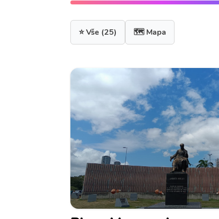
⭐ Vše
(25)
🗺️ Mapa