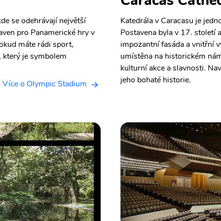
Caracas Cathe
de se odehrávají největší
Katedrála v Caracasu je jed
taven pro Panamerické hry v
Postavena byla v 17. století 
okud máte rádi sport,
impozantní fasáda a vnitřní v
n, který je symbolem
umístěna na historickém námě
kulturní akce a slavnosti. N
jeho bohaté historie.
Více o Olympic Stadium