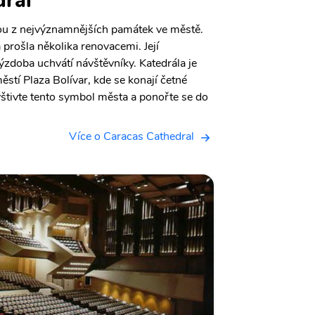
dral
nou z nejvýznamnějších památek ve městě.
a prošla několika renovacemi. Její
ýzdoba uchvátí návštěvníky. Katedrála je
stí Plaza Bolívar, kde se konají četné
avštivte tento symbol města a ponořte se do
Více o Caracas Cathedral