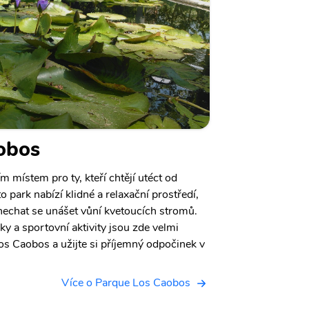
obos
 místem pro ty, kteří chtějí utéct od
park nabízí klidné a relaxační prostředí,
 nechat se unášet vůní kvetoucích stromů.
y a sportovní aktivity jsou zde velmi
os Caobos a užijte si příjemný odpočinek v
Více o Parque Los Caobos