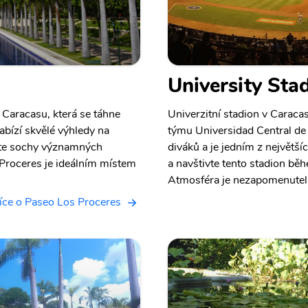
University Sta
Caracasu, která se táhne
Univerzitní stadion v Carac
abízí skvělé výhledy na
týmu Universidad Central de
díte sochy významných
diváků a je jedním z největší
 Proceres je ideálním místem
a navštivte tento stadion bě
Atmosféra je nezapomenutel
íce o Paseo Los Proceres