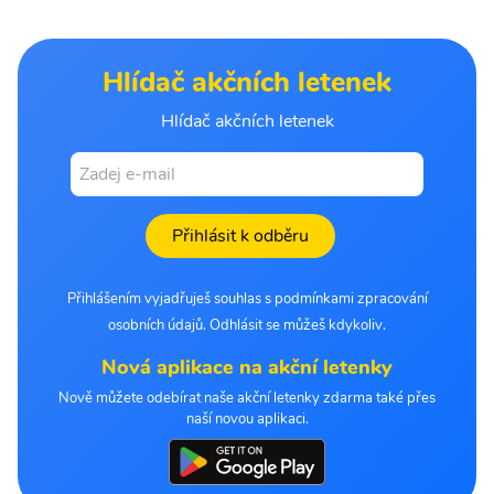
Hlídač akčních letenek
Hlídač akčních letenek
Přihlásit k odběru
Přihlášením vyjadřuješ souhlas s podmínkami zpracování
osobních údajů. Odhlásit se můžeš kdykoliv.
Nová aplikace na akční letenky
Nově můžete odebírat naše akční letenky zdarma také přes
naší novou aplikaci.