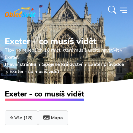
Exeter - co musíš vidět
Tipy na nejlepších 18 míst, které musíš určitě navštívit v
Exeter.
Hlavní stránka
Spojené království
Exeter průvodce
Exeter - co musíš vidět
Exeter - co musíš vidět
⭐ Vše
(18)
🗺️ Mapa