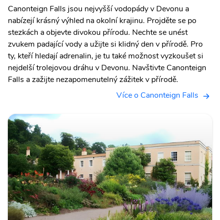
Canonteign Falls jsou nejvyšší vodopády v Devonu a
nabízejí krásný výhled na okolní krajinu. Projděte se po
stezkách a objevte divokou přírodu. Nechte se unést
zvukem padající vody a užijte si klidný den v přírodě. Pro
ty, kteří hledají adrenalin, je tu také možnost vyzkoušet si
nejdelší trolejovou dráhu v Devonu. Navštivte Canonteign
Falls a zažijte nezapomenutelný zážitek v přírodě.
Více o Canonteign Falls