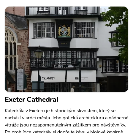
Exeter Cathedral
Katedrála v Exeteru je historickým skvostem, který se
nachází v srdci města. Jeho gotická architektura a nádherné
vitráže jsou nezapomenutelným zážitkem pro návštěvníky.
Po prohlídce katedrály si dopřejte kávu v Molově kavárně,