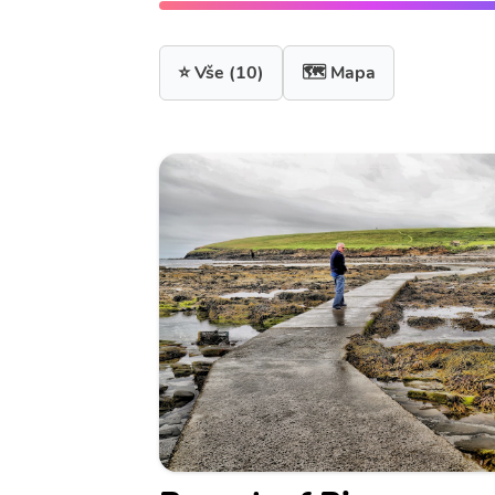
⭐ Vše
(10)
🗺️ Mapa