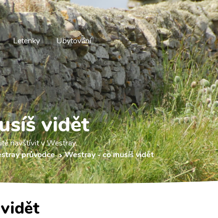
Letenky
Ubytování
usíš vidět
itě navštívit v Westray.
stray průvodce
Westray - co musíš vidět
 vidět