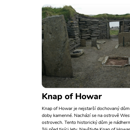
Knap of Howar
Knap of Howar je nejstarší dochovaný dům 
doby kamenné. Nachází se na ostrově Wes
ostrovech. Tento historický dům je nádhern
žili před tisíci lety. Navštivte Knap of How