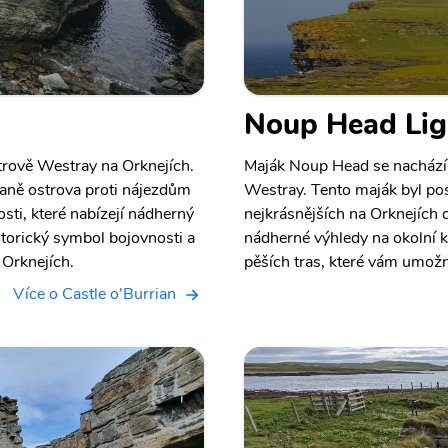
Noup Head Lig
strově Westray na Orknejích.
Maják Noup Head se nachází
braně ostrova proti nájezdům
Westray. Tento maják byl pos
sti, které nabízejí nádherný
nejkrásnějších na Orknejích o
istorický symbol bojovnosti a
nádherné výhledy na okolní k
 Orknejích.
pěších tras, které vám umožn
Více o Castle o'Burrian