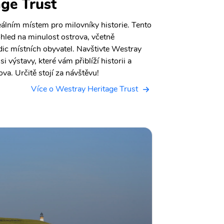
ge Trust
eálním místem pro milovníky historie. Tento
hled na minulost ostrova, včetně
dic místních obyvatel. Navštivte Westray
i výstavy, které vám přiblíží historii a
va. Určitě stojí za návštěvu!
Více o Westray Heritage Trust