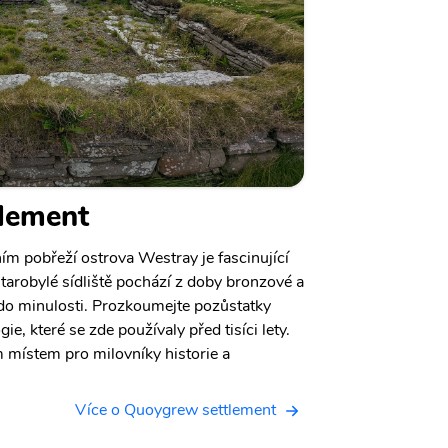
lement
m pobřeží ostrova Westray je fascinující
tarobylé sídliště pochází z doby bronzové a
do minulosti. Prozkoumejte pozůstatky
, které se zde používaly před tisíci lety.
 místem pro milovníky historie a
Více o Quoygrew settlement