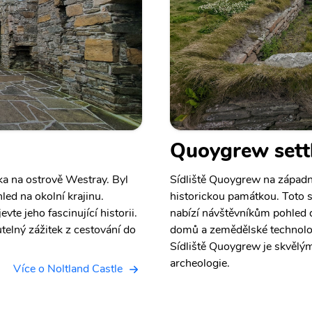
Quoygrew sett
ka na ostrově Westray. Byl
Sídliště Quoygrew na západní
led na okolní krajinu.
historickou památkou. Toto s
e jeho fascinující historii.
nabízí návštěvníkům pohled 
telný zážitek z cestování do
domů a zemědělské technologie
Sídliště Quoygrew je skvělým
archeologie.
Více o Noltland Castle