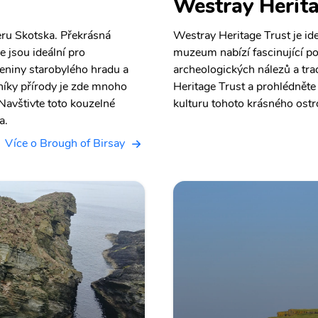
Westray Herita
eru Skotska. Překrásná
Westray Heritage Trust je id
e jsou ideální pro
muzeum nabízí fascinující po
eniny starobylého hradu a
archeologických nálezů a tra
vníky přírody je zde mnoho
Heritage Trust a prohlédněte s
Navštivte toto kouzelné
kulturu tohoto krásného ostro
a.
Více o Brough of Birsay