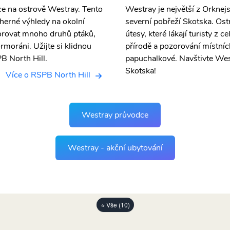
ce na ostrově Westray. Tento
Westray je největší z Orknej
herné výhledy na okolní
severní pobřeží Skotska. Ost
zorovat mnoho druhů ptáků,
útesy, které lákají turisty z 
ormoráni. Užijte si klidnou
přírodě a pozorování místníc
B North Hill.
papuchalkové. Navštivte West
Skotska!
Více o RSPB North Hill
Westray průvodce
Westray - akční ubytování
⭐ Vše (10)