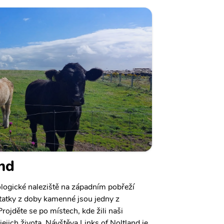
and
ologické naleziště na západním pobřeží
tatky z doby kamenné jsou jedny z
ojděte se po místech, kde žili naši
jejich života. Návštěva Links of Noltland je