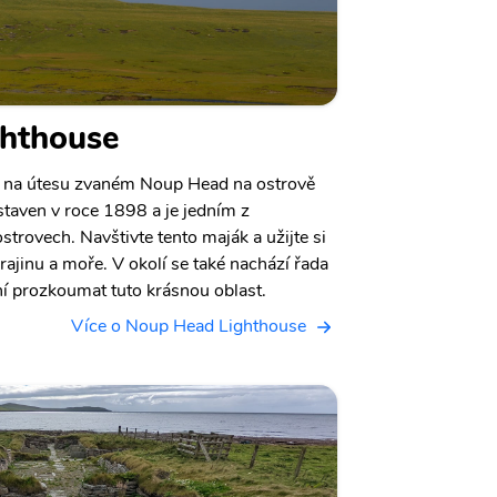
hthouse
 na útesu zvaném Noup Head na ostrově
taven v roce 1898 a je jedním z
strovech. Navštivte tento maják a užijte si
rajinu a moře. V okolí se také nachází řada
í prozkoumat tuto krásnou oblast.
Více o Noup Head Lighthouse