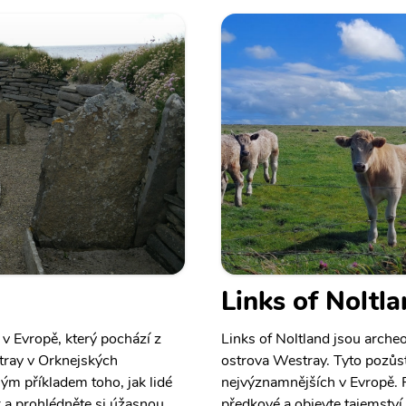
Links of Noltl
v Evropě, který pochází z
Links of Noltland jsou arche
tray v Orknejských
ostrova Westray. Tyto pozůs
ým příkladem toho, jak lidé
nejvýznamnějších v Evropě. Pr
ar a prohlédněte si úžasnou
předkové a objevte tajemství 