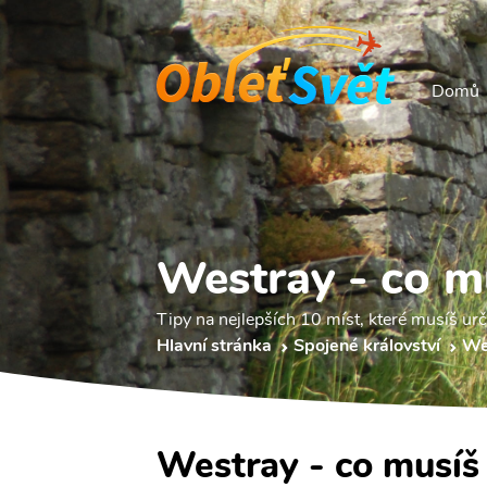
Domů
Westray - co m
Tipy na nejlepších 10 míst, které musíš urč
Hlavní stránka
Spojené království
We
Westray - co musíš