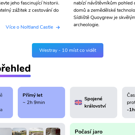
e jeho fascinující historii.
nabízí návštěvníkům pohled 
telný zážitek z cestování do
domů a zemědělské technologie
Sídliště Quoygrew je skvělým
archeologie.
Více o Noltland Castle
Westray - 10 míst co vidět
přehled
tě
Přímý let
Čas
Spojené
~ 2h 9min
pro
království
ra
-1h
Počasí jaro