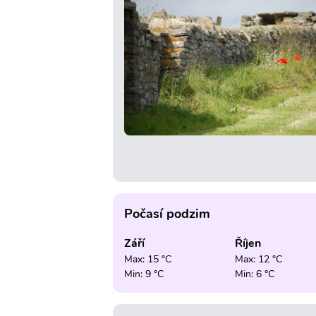
Počasí podzim
Září
Říjen
Max: 15 °C
Max: 12 °C
Min: 9 °C
Min: 6 °C