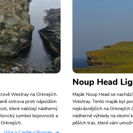
Noup Head Lig
strově Westray na Orknejích.
Maják Noup Head se nachází
braně ostrova proti nájezdům
Westray. Tento maják byl pos
sti, které nabízejí nádherný
nejkrásnějších na Orknejích o
istorický symbol bojovnosti a
nádherné výhledy na okolní k
 Orknejích.
pěších tras, které vám umožn
Více o Castle o'Burrian