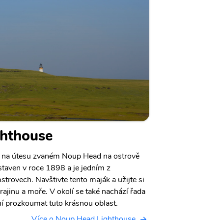
hthouse
 na útesu zvaném Noup Head na ostrově
taven v roce 1898 a je jedním z
strovech. Navštivte tento maják a užijte si
rajinu a moře. V okolí se také nachází řada
í prozkoumat tuto krásnou oblast.
Více o Noup Head Lighthouse