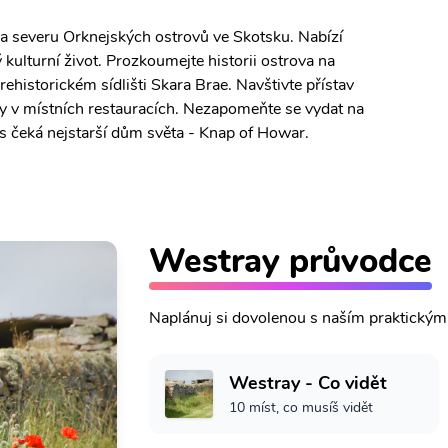
na severu Orknejských ostrovů ve Skotsku. Nabízí
kulturní život. Prozkoumejte historii ostrova na
rehistorickém sídlišti Skara Brae. Navštivte přístav
by v místních restauracích. Nezapomeňte se vydat na
s čeká nejstarší dům světa - Knap of Howar.
Westray průvodce
Naplánuj si dovolenou s naším praktický
Westray - Co vidět
10 míst, co musíš vidět