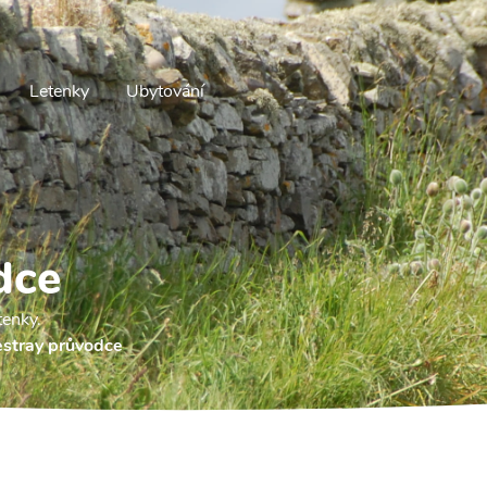
Letenky
Ubytování
dce
tenky.
stray průvodce