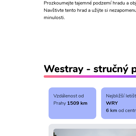
Prozkoumejte tajemné podzemí hradu a objevt
Navštivte tento hrad a užijte si nezapomenu
minulosti.
Westray - stručný 
Vzdálenost od
Nejbližší letiš
Prahy
1509 km
WRY
6 km
od cent