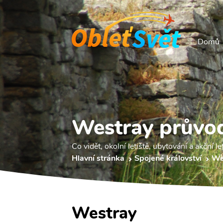
Domů
Westray průvo
Co vidět, okolní letiště, ubytování a akční le
Hlavní stránka
Spojené království
We
Westray