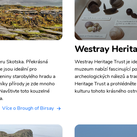
Westray Herita
eru Skotska. Překrásná
Westray Heritage Trust je id
e jsou ideální pro
muzeum nabízí fascinující po
eniny starobylého hradu a
archeologických nálezů a tra
vníky přírody je zde mnoho
Heritage Trust a prohlédněte s
Navštivte toto kouzelné
kulturu tohoto krásného ostro
a.
Více o Brough of Birsay