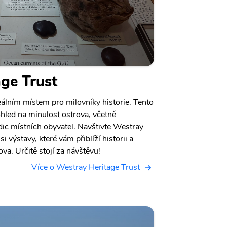
ge Trust
eálním místem pro milovníky historie. Tento
hled na minulost ostrova, včetně
dic místních obyvatel. Navštivte Westray
i výstavy, které vám přiblíží historii a
va. Určitě stojí za návštěvu!
Více o Westray Heritage Trust