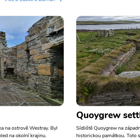
Quoygrew sett
ka na ostrově Westray. Byl
Sídliště Quoygrew na západní
led na okolní krajinu.
historickou památkou. Toto s