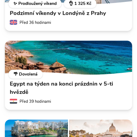
✨ Prodloužený víkend
👌 1 325 Kč
Podzimní víkendy v Londýně z Prahy
Před 36 hodinami
🌴 Dovolená
Egypt na týden na konci prázdnin v 5-ti
hvězdě
Před 39 hodinami