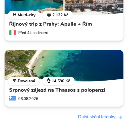
🤘 Multi-city
😍 2 122 Kč
Říjnový trip z Prahy: Apulie + Řím
Před 44 hodinami
🌴 Dovolená
👌 14 590 Kč
Srpnový zájezd na Thassos s polopenzí
06.08.2026
Další akční letenky