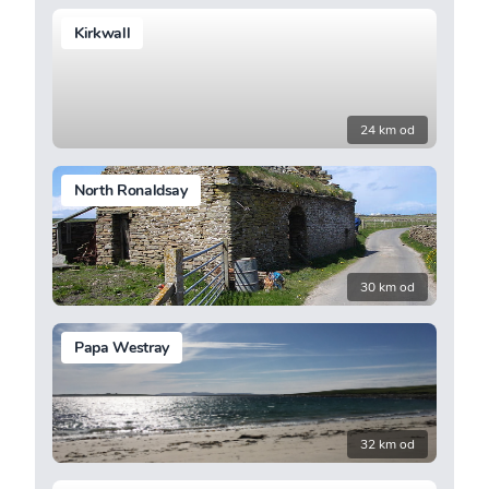
Kirkwall
24 km od
North Ronaldsay
30 km od
Papa Westray
32 km od