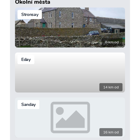
Okolní města
Stronsay
6 km od
Eday
14 km od
Sanday
16 km od