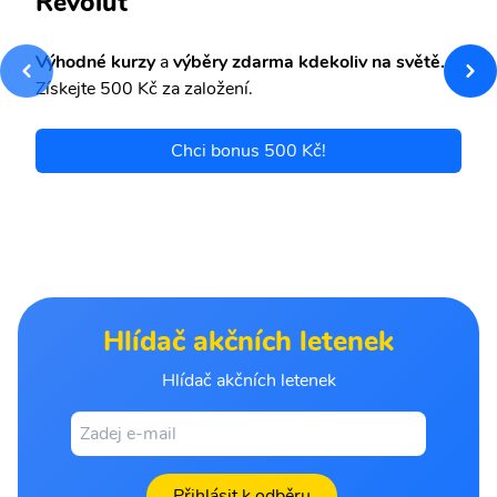
Revolut
Výhodné kurzy
a
výběry zdarma kdekoliv na světě.
Získejte 500 Kč za založení.
Chci bonus 500 Kč!
Hlídač akčních letenek
Hlídač akčních letenek
Přihlásit k odběru