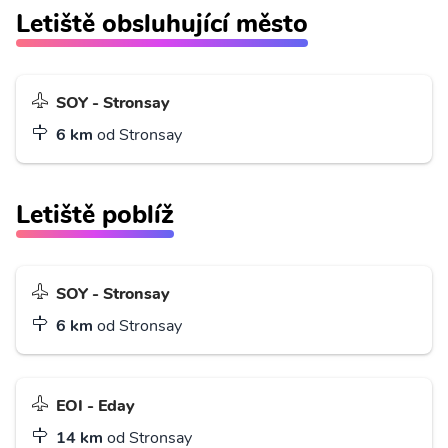
Letiště obsluhující město
SOY - Stronsay
6 km
od Stronsay
Letiště poblíž
SOY - Stronsay
6 km
od Stronsay
EOI - Eday
14 km
od Stronsay