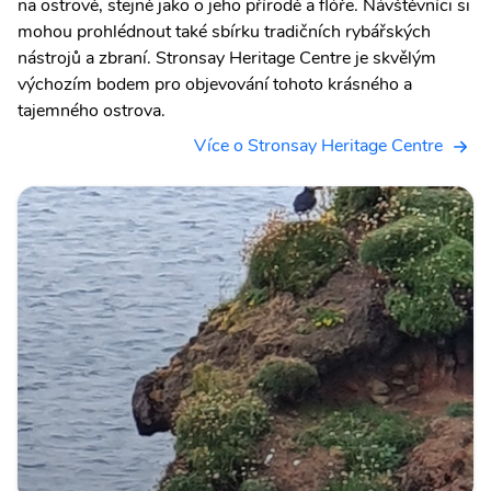
na ostrově, stejně jako o jeho přírodě a flóře. Návštěvníci si
mohou prohlédnout také sbírku tradičních rybářských
nástrojů a zbraní. Stronsay Heritage Centre je skvělým
výchozím bodem pro objevování tohoto krásného a
tajemného ostrova.
Více o Stronsay Heritage Centre