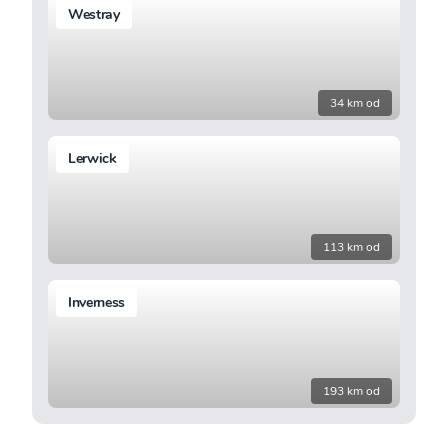
Westray
34 km od
Lerwick
113 km od
Inverness
193 km od