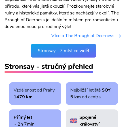
přírodu, které vás jistě okouzlí. Prozkoumejte starobylé
ruiny a historické památky, které se nacházejí v okolí. The
Brough of Deerness je ideálním místem pro romantickou
dovolenou nebo pro rodinný výlet.
Více o The Brough of Deerness
Stronsay - 7 míst co vidět
Stronsay - stručný přehled
Vzdálenost od Prahy
Nejbližší letiště
SOY
1479 km
5 km
od centra
Přímý let
Spojené
~ 2h 7min
království