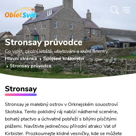
Stronsay průvodce
Co vidět, okolní letiště, ubytování a akční letenky.
Hlavní stránka
Spojené království
Stronsay průvodce
Stronsay
Stronsay je malebný ostrov v Orknejském souostroví
Skotska. Tento poklidný ráj nabízí nádherné scenérie,
bohatý ptactvo a úchvatné pobřeží s bílými písčitými
plážemi. Navštivte jedinečnou přírodní atrakci Vat of
Kirbister. Prozkoumejte klidné vesničky, kde se můžete