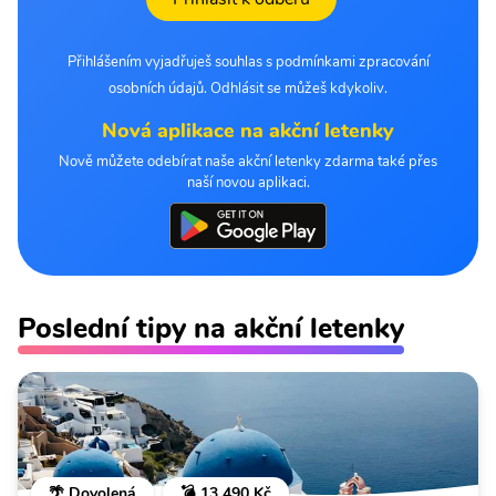
Přihlášením vyjadřuješ souhlas s podmínkami zpracování
osobních údajů. Odhlásit se můžeš kdykoliv.
Nová aplikace na akční letenky
Nově můžete odebírat naše akční letenky zdarma také přes
naší novou aplikaci.
Poslední tipy na akční letenky
🌴 Dovolená
💣 13 490 Kč