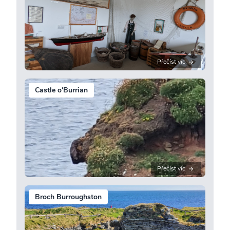
Přečíst víc
Castle o'Burrian
Přečíst víc
Broch Burroughston