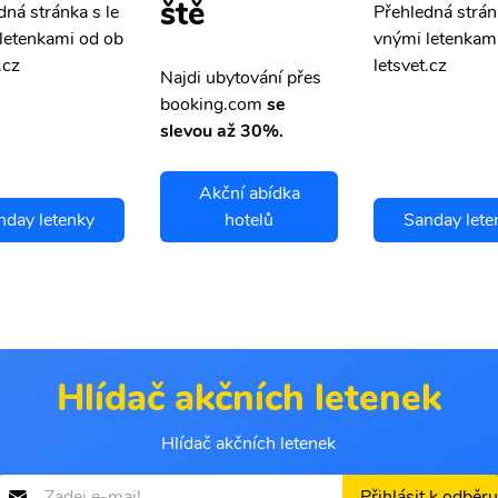
ště
dná stránka s le
Přehledná strán
letenkami od ob
vnými letenkam
.cz
letsvet.cz
Najdi ubytování přes
booking.com
se
slevou až 30%.
Akční abídka
nday letenky
hotelů
Sanday lete
Hlídač akčních letenek
Hlídač akčních letenek
Přihlásit k odběru