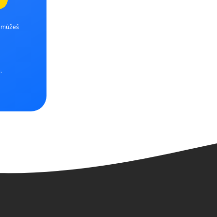
e můžeš
.