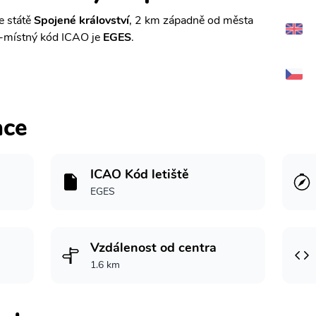
e státě
Spojené království
, 2 km západně od města
-místný kód ICAO je
EGES
.
ace
ICAO Kód letiště
EGES
Vzdálenost od centra
1.6 km