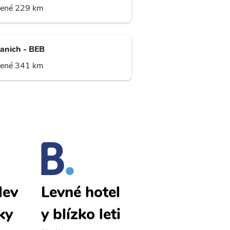
lené 229 km
vanich - BEB
lené 341 km
lev
Sanday lev
Levné hotel
ky
né letenky
y blízko leti