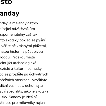
sto
anday
nday je malebný ostrov
bízející návštěvníkům
zapomenutelný zážitek.
nto skotský poklad se pyšní
uvěřitelně krásnými plážemi,
hatou historií a působivou
írodou. Prozkoumejte
scinující archeologické
leziště a kulturní památky,
bo se projděte po úchvatných
břežních stezkách. Navštivte
adiční vesnice a ochutnejte
tní speciality, jako je skotská
isky. Sanday je ideální
stinace pro milovníky nejen