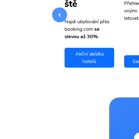
ště
Přehledná stránka s le
Přehle
vnými letenkami od ob
vnými 
letsvet.cz
letsvet
Najdi ubytování přes
booking.com
se
slevou až 30%.
Akční abídka
Sanday letenky
hotelů
Sa