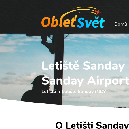
Domů
Letiště Sanday
Sanday Airport
Letiště
Letiště Sanday (NDY)
O Letišti Sanday