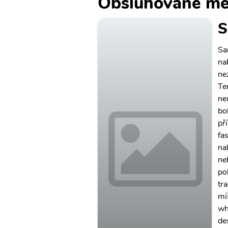
Obsluhované mě
S
Sa
na
ne
Te
ne
bo
př
fa
na
ne
po
tr
mís
wh
de