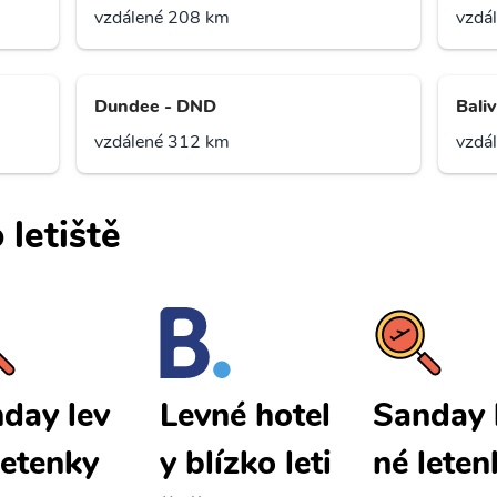
vzdálené 208 km
vzdá
Dundee - DND
Bali
vzdálené 312 km
vzdá
 letiště
day lev
Sanday 
Levné hotel
letenky
né leten
y blízko leti