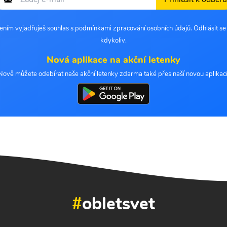
šením vyjadřuješ souhlas s podmínkami zpracování osobních údajů. Odhlásit s
kdykoliv.
Nová aplikace na akční letenky
Nově můžete odebírat naše akční letenky zdarma také přes naší novou aplikaci
#
obletsvet