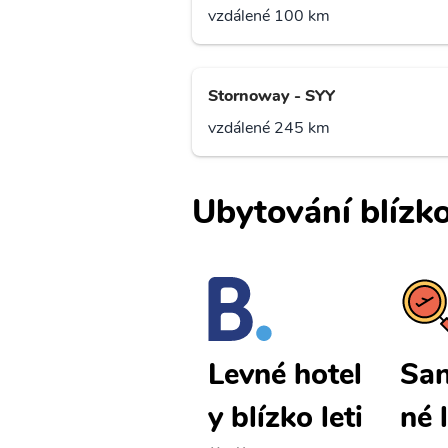
vzdálené 100 km
Stornoway - SYY
vzdálené 245 km
Ubytování blízko
Sanday lev
San
Levné hotel
né letenky
né 
y blízko leti