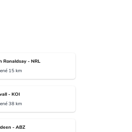
h Ronaldsay - NRL
lené 15 km
wall - KOI
lené 38 km
deen - ABZ