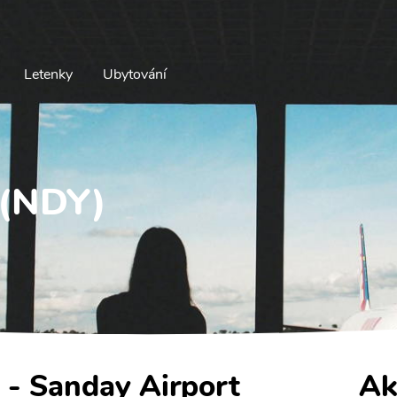
Letenky
Ubytování
 (NDY)
 - Sanday Airport
Ak