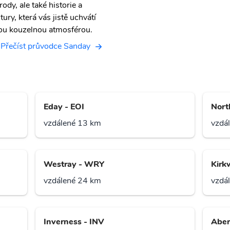
rody, ale také historie a
tury, která vás jistě uchvátí
ou kouzelnou atmosférou.
Přečíst průvodce Sanday
Eday - EOI
Nort
vzdálené 13 km
vzdá
Westray - WRY
Kirk
vzdálené 24 km
vzdá
Inverness - INV
Aber