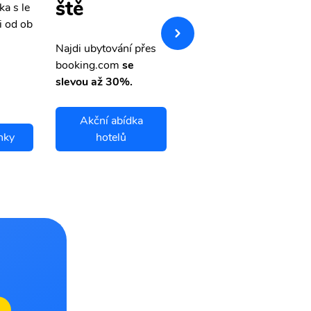
ště
ka s le
Přehledná stránka s le
i od ob
vnými letenkami od ob
letsvet.cz
Najdi ubytování přes
booking.com
se
slevou až 30%.
Akční abídka
nky
hotelů
Sanday letenky