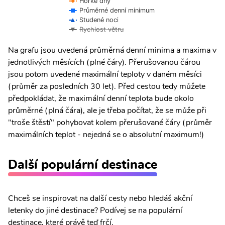
Horké dny
Průměrné denní minimum
Studené noci
Rychlost větru
Na grafu jsou uvedená průměrná denní minima a maxima v
jednotlivých měsících (plné čáry). Přerušovanou čárou
jsou potom uvedené maximální teploty v daném měsíci
(průměr za posledních 30 let). Před cestou tedy můžete
předpokládat, že maximální denní teplota bude okolo
průměrné (plná čára), ale je třeba počítat, že se může při
"troše štěstí" pohybovat kolem přerušované čáry (průměr
maximálních teplot - nejedná se o absolutní maximum!)
Další populární destinace
Chceš se inspirovat na další cesty nebo hledáš akční
letenky do jiné destinace? Podívej se na populární
destinace, které právě teď frčí.