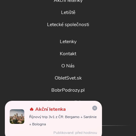
Akční letenky
Letiště
Letecké společnosti
Letenky
Kontakt
O Nás
ObletSvet.sk
BobrPodrozy.pl
destinosmundiales.es
🔥 Akční letenka
guidadestinazioni.it
Říjnový trip 3v1 z ČR: Bergamo + Sardinie
+ Bologna
Publikované: před hodinou
© 2026
obletsvet.cz