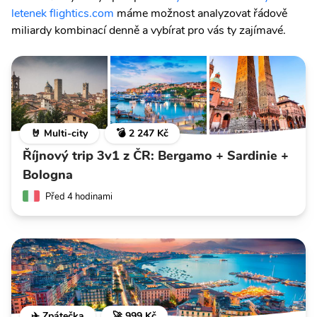
letenek flightics.com
máme možnost analyzovat řádově
miliardy kombinací denně a vybírat pro vás ty zajímavé.
🤘 Multi-city
💣 2 247 Kč
Říjnový trip 3v1 z ČR: Bergamo + Sardinie +
Bologna
Před 4 hodinami
✈️ Zpátečka
🚀 999 Kč