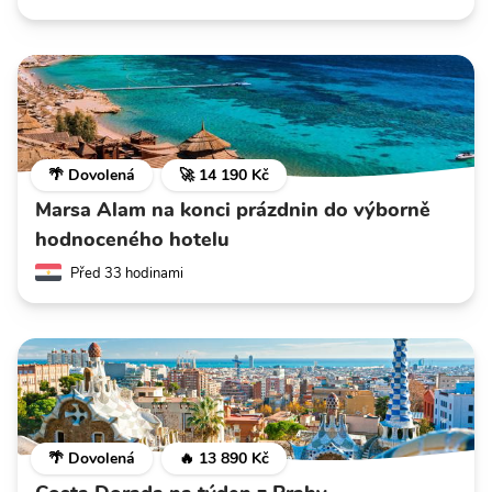
🌴 Dovolená
🚀 14 190 Kč
Marsa Alam na konci prázdnin do výborně
hodnoceného hotelu
Před 33 hodinami
🌴 Dovolená
🔥 13 890 Kč