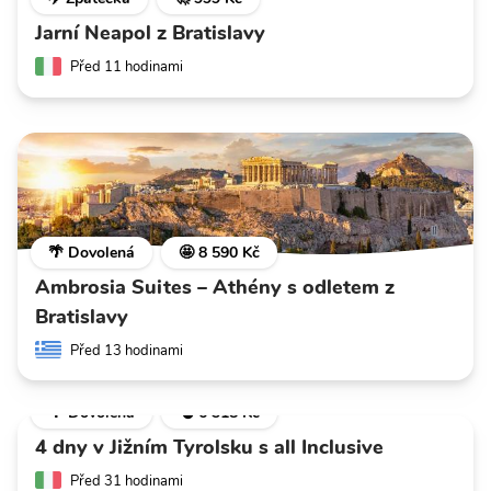
Jarní Neapol z Bratislavy
Před 11 hodinami
🌴 Dovolená
🤩 8 590 Kč
Ambrosia Suites – Athény s odletem z
Bratislavy
Před 13 hodinami
🌴 Dovolená
💣 6 318 Kč
4 dny v Jižním Tyrolsku s all Inclusive
Před 31 hodinami