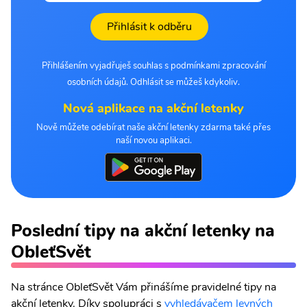
Přihlásit k odběru
Přihlášením vyjadřuješ souhlas s podmínkami zpracování
osobních údajů. Odhlásit se můžeš kdykoliv.
Nová aplikace na akční letenky
Nově můžete odebírat naše akční letenky zdarma také přes
naší novou aplikaci.
Poslední tipy na akční letenky na
ObleťSvět
Na stránce ObleťSvět Vám přinášíme pravidelné tipy na
akční letenky. Díky spolupráci s
vyhledávačem levných