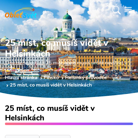
25 míst, co musíš vidět v
Helsinkách
Tipy na nejlepších 25 míst, které musíš určitě navštívit v
Helsinkách.
Hlavní stránka
Finsko
Helsinky průvodce
25 míst, co musíš vidět v Helsinkách
25 míst, co musíš vidět v
Helsinkách