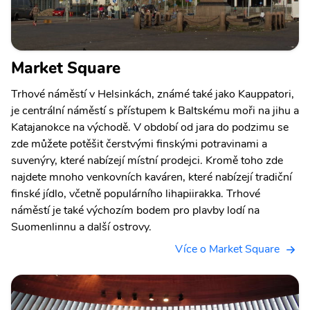
Market Square
Trhové náměstí v Helsinkách, známé také jako Kauppatori,
je centrální náměstí s přístupem k Baltskému moři na jihu a
Katajanokce na východě. V období od jara do podzimu se
zde můžete potěšit čerstvými finskými potravinami a
suvenýry, které nabízejí místní prodejci. Kromě toho zde
najdete mnoho venkovních kaváren, které nabízejí tradiční
finské jídlo, včetně populárního lihapiirakka. Trhové
náměstí je také výchozím bodem pro plavby lodí na
Suomenlinnu a další ostrovy.
Více o Market Square