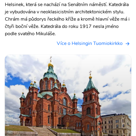
Helsinek, která se nachází na Senátním náměstí. Katedrála
je vybudována v neoklasicistním architektonickém stylu.
Chrám má půdorys řeckého kříže a kromě hlavní věže má i
čtyři boční věže. Katedrála do roku 1917 nesla jméno
podle svatého Mikuláše.
Více o Helsingin Tuomiokirkko