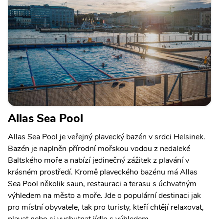
Allas Sea Pool
Allas Sea Pool je veřejný plavecký bazén v srdci Helsinek.
Bazén je naplněn přírodní mořskou vodou z nedaleké
Baltského moře a nabízí jedinečný zážitek z plavání v
krásném prostředí. Kromě plaveckého bazénu má Allas
Sea Pool několik saun, restauraci a terasu s úchvatným
výhledem na město a moře. Jde o populární destinaci jak
pro místní obyvatele, tak pro turisty, kteří chtějí relaxovat,
plavat nebo si vychutnat jídlo s výhledem.