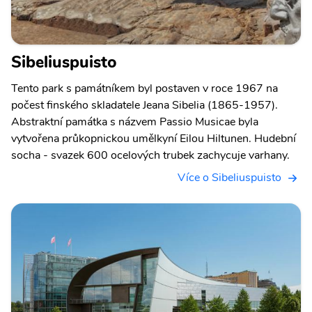
Sibeliuspuisto
Tento park s památníkem byl postaven v roce 1967 na
počest finského skladatele Jeana Sibelia (1865-1957).
Abstraktní památka s názvem Passio Musicae byla
vytvořena průkopnickou umělkyní Eilou Hiltunen. Hudební
socha - svazek 600 ocelových trubek zachycuje varhany.
Více o Sibeliuspuisto