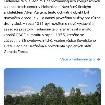
Finlandia-talo je jedním z nejvýznamnějších kongresových
a koncertních center v Helsinkách. Navržený finským
architektem Alvar Aaltem, tento úchvatný objekt byl
dokončen v roce 1971 a nabízí prvotřídní služby pro různé
druhy akcí. V roce 2011 byl rozšířen o nové výstavní a
zasedací prostory. Finlandia-talo je známé jako místo
konání OSCE summitu v srpnu 1975, kterého se
zúčastnilo 35 světových lídrů, včetně vůdce Sovětského
svazu Leonida Brežněva a prezidenta Spojených států,
Geralda Forda.
Více o Finlandia-talo