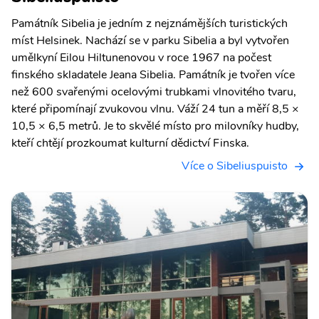
Památník Sibelia je jedním z nejznámějších turistických
míst Helsinek. Nachází se v parku Sibelia a byl vytvořen
umělkyní Eilou Hiltunenovou v roce 1967 na počest
finského skladatele Jeana Sibelia. Památník je tvořen více
než 600 svařenými ocelovými trubkami vlnovitého tvaru,
které připomínají zvukovou vlnu. Váží 24 tun a měří 8,5 ×
10,5 × 6,5 metrů. Je to skvělé místo pro milovníky hudby,
kteří chtějí prozkoumat kulturní dědictví Finska.
Více o Sibeliuspuisto