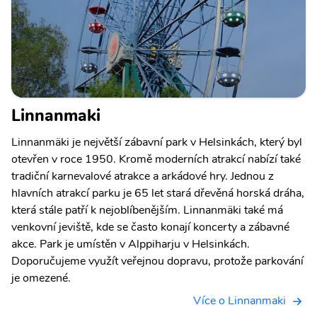
Linnanmaki
Linnanmäki je největší zábavní park v Helsinkách, který byl
otevřen v roce 1950. Kromě moderních atrakcí nabízí také
tradiční karnevalové atrakce a arkádové hry. Jednou z
hlavních atrakcí parku je 65 let stará dřevěná horská dráha,
která stále patří k nejoblíbenějším. Linnanmäki také má
venkovní jeviště, kde se často konají koncerty a zábavné
akce. Park je umístěn v Alppiharju v Helsinkách.
Doporučujeme využít veřejnou dopravu, protože parkování
je omezené.
Více o Linnanmaki