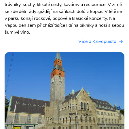
trávníky, sochy, klikaté cesty, kavárny a restaurace. V zimě
se zde děti rády sjíždějí na sáňkách dolů z kopce. V létě se
v parku konají rockové, popové a klasické koncerty. Na
Vappu den sem přichází tisíce lidí na pikniky a nosí s sebou
šumivé víno.
Více o Kaivopuisto