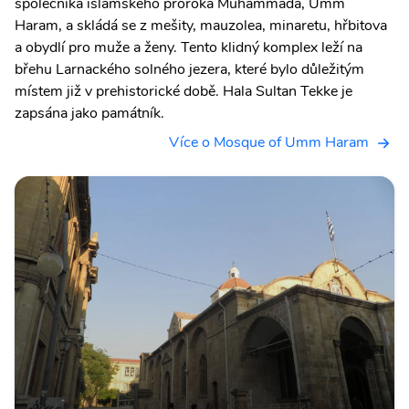
společníka islámského proroka Muhammada, Umm
Haram, a skládá se z mešity, mauzolea, minaretu, hřbitova
a obydlí pro muže a ženy. Tento klidný komplex leží na
břehu Larnackého solného jezera, které bylo důležitým
místem již v prehistorické době. Hala Sultan Tekke je
zapsána jako památník.
Více o Mosque of Umm Haram