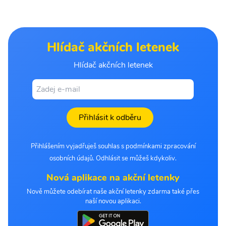
Hlídač akčních letenek
Hlídač akčních letenek
Přihlásit k odběru
Přihlášením vyjadřuješ souhlas s podmínkami zpracování
osobních údajů. Odhlásit se můžeš kdykoliv.
Nová aplikace na akční letenky
Nově můžete odebírat naše akční letenky zdarma také přes
naší novou aplikaci.