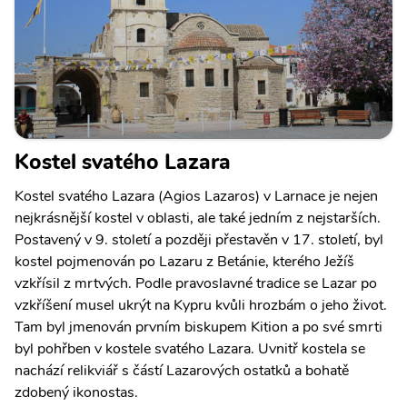
Kostel svatého Lazara
Kostel svatého Lazara (Agios Lazaros) v Larnace je nejen
nejkrásnější kostel v oblasti, ale také jedním z nejstarších.
Postavený v 9. století a později přestavěn v 17. století, byl
kostel pojmenován po Lazaru z Betánie, kterého Ježíš
vzkřísil z mrtvých. Podle pravoslavné tradice se Lazar po
vzkříšení musel ukrýt na Kypru kvůli hrozbám o jeho život.
Tam byl jmenován prvním biskupem Kition a po své smrti
byl pohřben v kostele svatého Lazara. Uvnitř kostela se
nachází relikviář s částí Lazarových ostatků a bohatě
zdobený ikonostas.