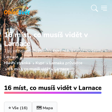
16 míst, co musíš vidět v
Larnace
Tipy na nejlepších 16 míst, které musíš určitě navštívit v
Larnace.
Hlavní stránka
Kypr
Larnaka průvodce
16 míst, co musíš vidět v Larnace
16 míst, co musíš vidět v Larnace
⭐ Vše
(16)
🗺️ Mapa