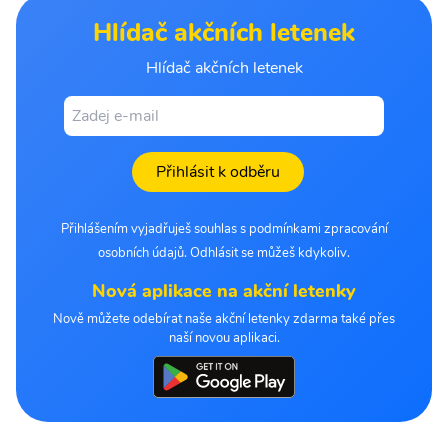
Hlídač akčních letenek
Hlídač akčních letenek
Přihlásit k odběru
Přihlášením vyjadřuješ souhlas s podmínkami zpracování
osobních údajů. Odhlásit se můžeš kdykoliv.
Nová aplikace na akční letenky
Nově můžete odebírat naše akční letenky zdarma také přes
naší novou aplikaci.