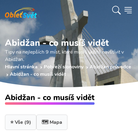
Abidžan - co musíš vidět
Tipy na nejlepších 9 míst, které musíš určitě navštívit v
Abidžan.
Hlavní stránka
Pobřeží slonoviny
Abidžan průvodce
Abidžan - co musíš vidět
Abidžan - co musíš vidět
⭐ Vše
(9)
🗺️ Mapa