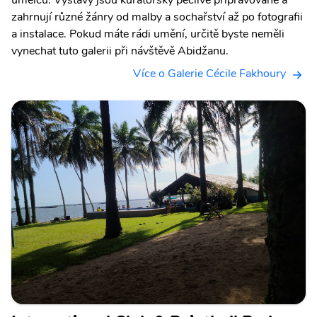
umělců. Výstavy jsou kurátorsky pečlivě připravované a
zahrnují různé žánry od malby a sochařství až po fotografii
a instalace. Pokud máte rádi umění, určitě byste neměli
vynechat tuto galerii při návštěvě Abidžanu.
Více o Galerie Cécile Fakhoury