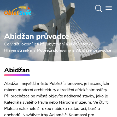
Abidžan průvodce
Co vidět, okolní letiště, ubytování a akční letenky.
Hlavní stránka
Pobřeží slonoviny
Abidžan průvodce
Abidžan
Abidžan, největší město Pobřeží slonoviny, je fascinujícím
mixem moderní architektury a tradiční africké atmosféry.
Při procházce po městě objevíte nádherné stavby, jako je
Katedrála svatého Pavla nebo Národní muzeum. Ve čtvrti
Plateau naleznete širokou nabídku restaurací, barů a
obchodů. Navštivte trhy Adjamé či Koumassi pro