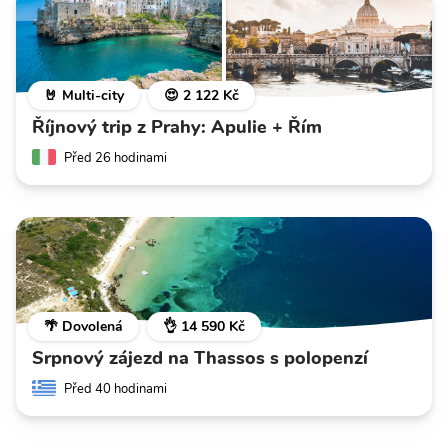
🤘 Multi-city
😍 2 122 Kč
Říjnový trip z Prahy: Apulie + Řím
Před 26 hodinami
🌴 Dovolená
👌 14 590 Kč
Srpnový zájezd na Thassos s polopenzí
Před 40 hodinami