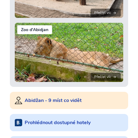
Přečíst víc
Zoo d'Abidjan
Přečíst víc
Abidžan - 9 míst co vidět
Prohlédnout dostupné hotely