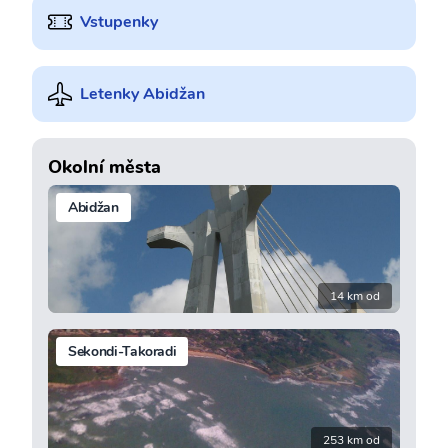
Vstupenky
Letenky Abidžan
Okolní města
Abidžan
14 km od
Sekondi-Takoradi
253 km od