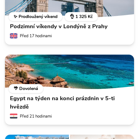
✨ Prodloužený víkend
👌 1 325 Kč
Podzimní víkendy v Londýně z Prahy
Před 17 hodinami
🌴 Dovolená
Egypt na týden na konci prázdnin v 5-ti
hvězdě
Před 21 hodinami