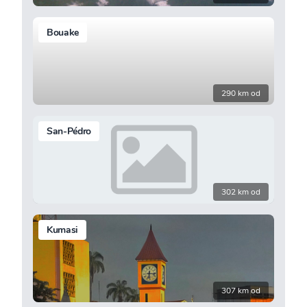
Bouake
290 km od
San-Pédro
302 km od
Kumasi
307 km od