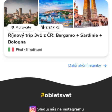
🤘 Multi-city
💣 2 247 Kč
Říjnový trip 3v1 z ČR: Bergamo + Sardinie +
Bologna
Před 45 hodinami
Další akční letenky
#
obletsvet
Sleduj nás na instagramu