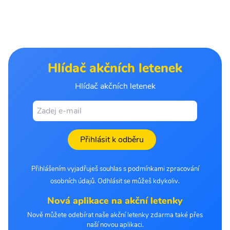
Hlídač akčních letenek
Hlídač akčních letenek
Přihlásit k odběru
Přihlášením vyjadřuješ souhlas s podmínkami zpracování
osobních údajů. Odhlásit se můžeš kdykoliv.
Nová aplikace na akční letenky
Nově můžete odebírat naše akční letenky zdarma také přes
naší novou aplikaci.