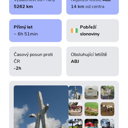
5262 km
14 km
od centra
Přímý let
Pobřeží
~ 6h 51min
slonoviny
Časový posun proti
Obsluhující letiště
ČR
ABJ
-2h