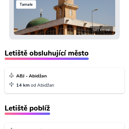
Tamale
581 km od
Letiště obsluhující město
ABJ - Abidžan
14 km
od Abidžan
Letiště poblíž