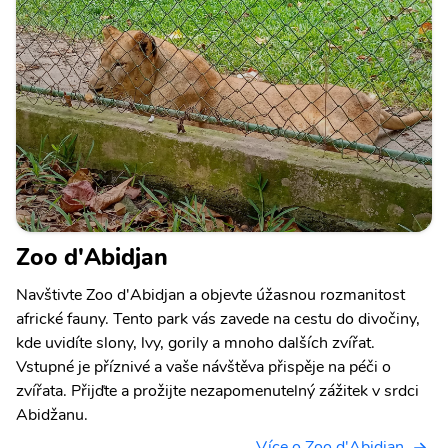
Zoo d'Abidjan
Navštivte Zoo d'Abidjan a objevte úžasnou rozmanitost
africké fauny. Tento park vás zavede na cestu do divočiny,
kde uvidíte slony, lvy, gorily a mnoho dalších zvířat.
Vstupné je příznivé a vaše návštěva přispěje na péči o
zvířata. Přijďte a prožijte nezapomenutelný zážitek v srdci
Abidžanu.
Více o Zoo d'Abidjan