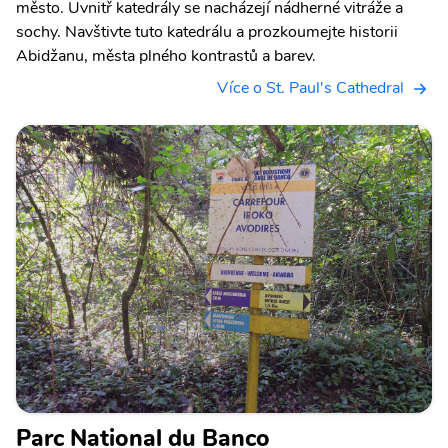
město. Uvnitř katedrály se nacházejí nádherné vitráže a
sochy. Navštivte tuto katedrálu a prozkoumejte historii
Abidžanu, města plného kontrastů a barev.
Více o St. Paul's Cathedral
Parc National du Banco