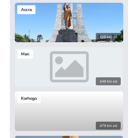
Accra
426 km od
Man
449 km od
Korhogo
479 km od