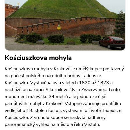
Kościuszkova mohyla
Kościuszkova mohyla v Krakově je umělý kopec postavený
na počest polského národního hrdiny Tadeusze
Kościuszka. Vystavěna byla v letech 1820 až 1823 a
nachází se na kopci Sikornik ve čtvrti Zwierzyniec. Tento
monument má výšku 34 metrů a je jednou ze čtyř
památných mohyl v Krakově. Vstupné zahrnuje prohlídku
vedlejšího 19. století fortu s výstavami o životě Tadeusze
Kościuszka. Z vrcholu kopce se naskýtá nádherný
panoramatický výhled na město a řeku Vistulu.