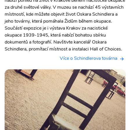
nabízí pohled na život v Krakově během nacistické okupace
za druhé světové války. V muzeu se nachází 45 výstavních
místností, kde můžete objevit život Oskara Schindlera a
jeho továrny, která pomáhala Židům během okupace.
Součástí expozice je i výstava Krakov za nacistické
okupace 1939-1945, která nabízí bohatou sbírku
dokumentů a fotografií. Navštivte kancelář Oskara
Schindlera, promítací místnost a instalaci Hall of Choices.
Více o Schindlerova továrna