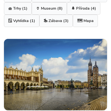
🧺 Trhy
(1)
🏺 Museum
(8)
🌲 Příroda
(4)
🪟 Vyhlídka
(1)
🎠 Zábava
(3)
🗺️ Mapa