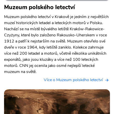
Muzeum polského letectví
Muzeum polského letectví v Krakově je jedním z největších
muzeí historických letadel a leteckých motorů v Polsku.
Nachází se na místě bývalého letiště Kraków-Rakowice-
Czyżyny, které bylo založeno Rakousko-Uherskem v roce
1912 a patří k nejstarším na světě. Muzeum otevřelo své
dveře v roce 1964, kdy letiště zaniklo. Kolekce zahrnuje
více než 200 letadel a motorů, včetně několika unikátních
exponátů, jako jsou kluzáky a více než 100 leteckých
motorů. CNN jej ocenila jako osmé nejlepší letecké
muzeum na světě.
Více o Muzeum polského letectví