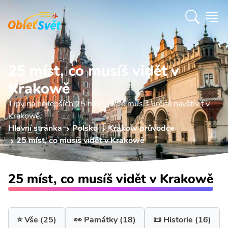
25 míst, co musíš vidět v
Krakowě
Tipy na nejlepších 25 míst, které musíš určitě navštívit v
Krakowě.
Hlavní stránka
Polsko
Krakow průvodce
25 míst, co musíš vidět v Krakowě
25 míst, co musíš vidět v Krakowě
⭐ Vše
(25)
👀 Památky
(18)
📜 Historie
(16)