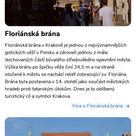
Floriánská brána
Floriánská brána v Krakově je jednou z nejvýznamnějších
gotických věží v Polsku a zároveň jednou z mála
dochovaných částí bývalého středověkého opevnění města.
Výška brány po špičku věže činí 34,5 m a na straně
otočené k městu se nachází reliéf zobrazující sv. Floriána.
Brána byla postavena v 14. století jako součást městských
hradeb proti tatarským útokům. Dnes je to oblíbený
turistický cíl a symbol Krakova.
Více o Floriánská brána