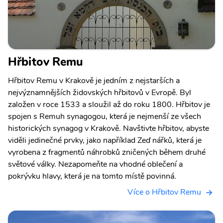
Hřbitov Remu
Hřbitov Remu v Krakově je jedním z nejstarších a
nejvýznamnějších židovských hřbitovů v Evropě. Byl
založen v roce 1533 a sloužil až do roku 1800. Hřbitov je
spojen s Remuh synagogou, která je nejmenší ze všech
historických synagog v Krakově. Navštivte hřbitov, abyste
viděli jedinečné prvky, jako například Zeď nářků, která je
vyrobena z fragmentů náhrobků zničených během druhé
světové války. Nezapomeňte na vhodné oblečení a
pokrývku hlavy, která je na tomto místě povinná.
Více o Hřbitov Remu