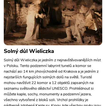
Solný důl Wieliczka
Solný důl Wieliczka je jedním z nejnavštěvovanějších míst
v Polsku. Tento podzemní labyrint tunelů a komor se
nachází asi 14 km jihovýchodně od Krakova a je jedním z
nejstarších fungujících solných dolů na světě. Turisté
mohou navštívit 22 komor a 12 objektů zapsaných na
seznamu světového dědictví UNESCO. Prohlédnout si
můžete kaple, sochy, monumenty a podzemní jezera,
všechno vytvořené z bloků soli. Vrchol prohlídky je
nádherně zdobená Kaple sv. Kingy, kde všechny prvky jsou