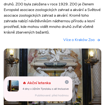
druhů. ZOO byla založena v roce 1929. ZOO je členem
Evropské asociace zoologických zahrad a akvárií a Světové
asociace zoologických zahrad a akvárií. Kromě toho
zahrada nabízí návštěvníkům nádhernou přírodu a lesní
prostředí, kde mohou vidět mnoho druhů zvířat včetně
krásně zbarvených bažantů.
Více o Kraków Zoo
🔥 Akční letenka
4 dny v Jižním Tyrolsku s all Inclusive
Publikované: před hodinou