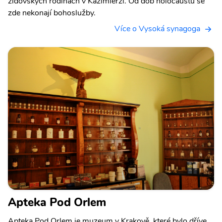
židovských rodinách v Kazimierzi. Od dob holocaustu se
zde nekonají bohoslužby.
Více o Vysoká synagoga
Apteka Pod Orlem
Apteka Pod Orlem je muzeum v Krakově, které bylo dříve