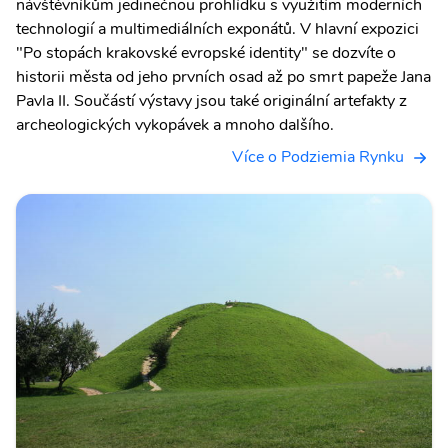
návštěvníkům jedinečnou prohlídku s využitím moderních
technologií a multimediálních exponátů. V hlavní expozici
"Po stopách krakovské evropské identity" se dozvíte o
historii města od jeho prvních osad až po smrt papeže Jana
Pavla II. Součástí výstavy jsou také originální artefakty z
archeologických vykopávek a mnoho dalšího.
Více o Podziemia Rynku