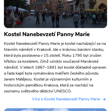
Kostel Nanebevzetí Panny Marie
Kostel Nanebevzetí Panny Marie je kostel nacházející se na
hlavním náměstí v Krakově. Jde o krásnou barokní stavbu,
která byla postavena v 15.století. Roku 1795 byl zrušen
hřbitov za kostelem, čímž vzniklo současné Mariánské
náměstí. V letech 1887–1891 byl kostel důkladně opraven
a řada kaplí byla vymalována malířem českého původu
Janem Matějkou. Kostel je významným kulturním a
historickým památkou Krakova, která se nachází na
seznamu světového dědictví UNESCO.
Více o Kostel Nanebevzetí Panny Marie