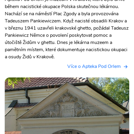
během nacistické okupace Polska skutečnou lékárnou.
Nachází se na náměstí Plac Zgody a byla provozována
Tadeuszem Pankiewiczem. Když nacisté obsadili Krakov a
v březnu 1941 uzavřeli krakovské ghetto, požádal Tadeusz
Pankiewicz Němce o povolení poskytovat pomoc a
útočiště Židům v ghettu. Dnes je lékárna muzeem a
pamětním místem, které dokumentuje nacistickou okupaci
a osudy Židů v Krakově.
Více o Apteka Pod Orlem