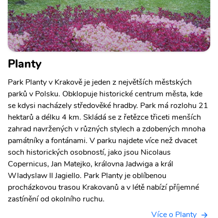
Planty
Park Planty v Krakově je jeden z největších městských
parků v Polsku. Obklopuje historické centrum města, kde
se kdysi nacházely středověké hradby. Park má rozlohu 21
hektarů a délku 4 km. Skládá se z řetězce třiceti menších
zahrad navržených v různých stylech a zdobených mnoha
památníky a fontánami. V parku najdete více než dvacet
soch historických osobností, jako jsou Nicolaus
Copernicus, Jan Matejko, královna Jadwiga a král
Wladyslaw II Jagiello. Park Planty je oblíbenou
procházkovou trasou Krakovanů a v létě nabízí příjemné
zastínění od okolního ruchu.
Více o Planty