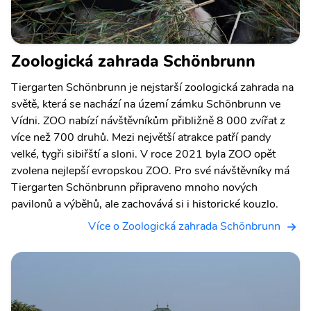
Zoologická zahrada Schönbrunn
Tiergarten Schönbrunn je nejstarší zoologická zahrada na
světě, která se nachází na území zámku Schönbrunn ve
Vídni. ZOO nabízí návštěvníkům přibližně 8 000 zvířat z
více než 700 druhů. Mezi největší atrakce patří pandy
velké, tygři sibiřští a sloni. V roce 2021 byla ZOO opět
zvolena nejlepší evropskou ZOO. Pro své návštěvníky má
Tiergarten Schönbrunn připraveno mnoho nových
pavilonů a výběhů, ale zachovává si i historické kouzlo.
Více o Zoologická zahrada Schönbrunn