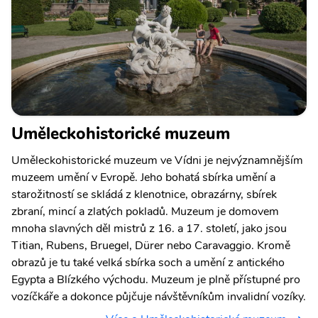
Uměleckohistorické muzeum
Uměleckohistorické muzeum ve Vídni je nejvýznamnějším
muzeem umění v Evropě. Jeho bohatá sbírka umění a
starožitností se skládá z klenotnice, obrazárny, sbírek
zbraní, mincí a zlatých pokladů. Muzeum je domovem
mnoha slavných děl mistrů z 16. a 17. století, jako jsou
Titian, Rubens, Bruegel, Dürer nebo Caravaggio. Kromě
obrazů je tu také velká sbírka soch a umění z antického
Egypta a Blízkého východu. Muzeum je plně přístupné pro
vozíčkáře a dokonce půjčuje návštěvníkům invalidní vozíky.