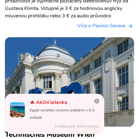
přitažlivostí je výjimečně pozlacený Beethovenův frýz od
Gustava Klimta. Vstupné je 3 € za hodinovou anglicky
mluvenou prohlídku nebo 3 € za audio průvodce.
Více o Pavilon Secese
🔥 Akční letenka
Egypt na týden na konci prázdnin v 5-ti
hvězdě
Publikované: před hodinou
Technisches Museum Wien