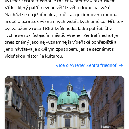
Wiener Zentralfriedhof je rozlehlý hřbitov v rakouském
Vídni, který patří mezi největší svého druhu na světě.
Nachází se na jižním okraji města a je domovem mnoha
hrobů a památek významných vídeňských umělců. Hřbitov
byl založen v roce 1863 kvůli nedostatku pohřebišť v
rychle se rozrůstajícím městě. Wiener Zentralfriedhof je
dnes známý jako nejvýznamnější vídeňské pohřebiště a
jeho návštěva je skvělým způsobem, jak se seznámit s
vídeňskou historií a kulturou.
Více o Wiener Zentralfriedhof