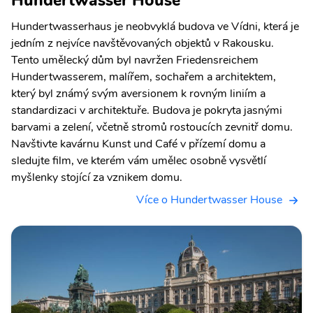
Hundertwasserhaus je neobvyklá budova ve Vídni, která je
jedním z nejvíce navštěvovaných objektů v Rakousku.
Tento umělecký dům byl navržen Friedensreichem
Hundertwasserem, malířem, sochařem a architektem,
který byl známý svým aversionem k rovným liniím a
standardizaci v architektuře. Budova je pokryta jasnými
barvami a zelení, včetně stromů rostoucích zevnitř domu.
Navštivte kavárnu Kunst und Café v přízemí domu a
sledujte film, ve kterém vám umělec osobně vysvětlí
myšlenky stojící za vznikem domu.
Více o Hundertwasser House