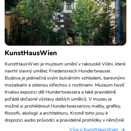
KunstHausWien
KunstHausWien je muzeum umění v rakouské Vídni, které
navrhl slavný umělec Friedensreich Hundertwasser.
Budova je jedinečná svým bulvárním vzhledem, barevnými
mozaikami a zelenou střechou s rostlinami. Muzeum hostí
trvalou expozici děl Hundertwassera a také pravidelně
pořádá dočasné výstavy dalších umělců. V muzeu je
možné si prohlédnout Hundertwasserovy malby, grafiky,
filosofii, ekologii a architekturu. Kromě toho jsou k
dispozici audio průvodci a pravidelné prohlídky v němčině.
Více o KunstHausWien