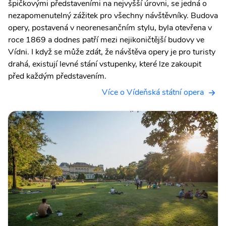
špičkovými představeními na nejvyšší úrovni, se jedná o
nezapomenutelný zážitek pro všechny návštěvníky. Budova
opery, postavená v neorenesančním stylu, byla otevřena v
roce 1869 a dodnes patří mezi nejikoničtější budovy ve
Vídni. I když se může zdát, že návštěva opery je pro turisty
drahá, existují levné stání vstupenky, které lze zakoupit
před každým představením.
Více o Vídeňská státní opera