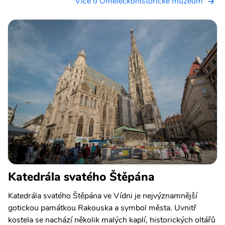
Více o Uměleckohistorické muzeum
Katedrála svatého Štěpána
Katedrála svatého Štěpána ve Vídni je nejvýznamnější
gotickou památkou Rakouska a symbol města. Uvnitř
kostela se nachází několik malých kaplí, historických oltářů