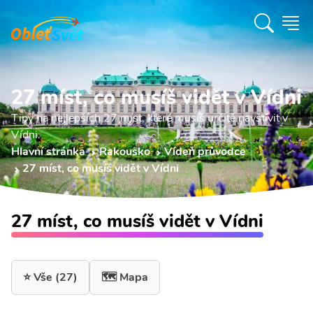
27 míst, co musíš vidět v Vídni
Tipy na nejlepších 27 míst, které musíš určitě navštívit v
Vídni.
Hlavní stránka
Rakousko
Vídeň průvodce
27 míst, co musíš vidět v Vídni
27 míst, co musíš vidět v Vídni
⭐ Vše
(27)
🗺️ Mapa