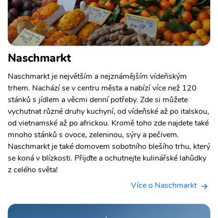
Naschmarkt
Naschmarkt je největším a nejznámějším vídeňským
trhem. Nachází se v centru města a nabízí více než 120
stánků s jídlem a věcmi denní potřeby. Zde si můžete
vychutnat různé druhy kuchyní, od vídeňské až po italskou,
od vietnamské až po africkou. Kromě toho zde najdete také
mnoho stánků s ovoce, zeleninou, sýry a pečivem.
Naschmarkt je také domovem sobotního blešího trhu, který
se koná v blízkosti. Přijďte a ochutnejte kulinářské lahůdky
z celého světa!
Více o Naschmarkt