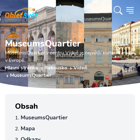
MuseumsQuartier
MuseumsQuartier v centru Vídně je největší kulturní areál
v Evropě.
Hlavní stránka
Rakousko
Vídeň
MuseumsQuartier
Obsah
MuseumsQuartier
Mapa
Odkazy