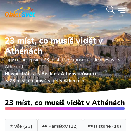
23 míst, co musíš vidět v
Athénách
Tipy na nejlepších 23 míst, které musíš určitě navštívit v
Athénách.
Hlavní stránka
Řecko
Athény průvodce
23 míst, co musíš vidět v Athénách
23 míst, co musíš vidět v Athénách
⭐ Vše
(23)
👀 Památky
(12)
📜 Historie
(10)