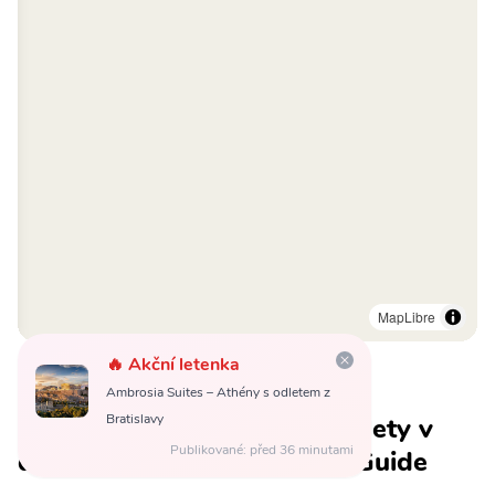
MapLibre
🔥 Akční letenka
Ambrosia Suites – Athény s odletem z
Bratislavy
Objednejte si prohlídky a výlety v
Publikované: před 36 minutami
destinaci Athény s GetYourGuide