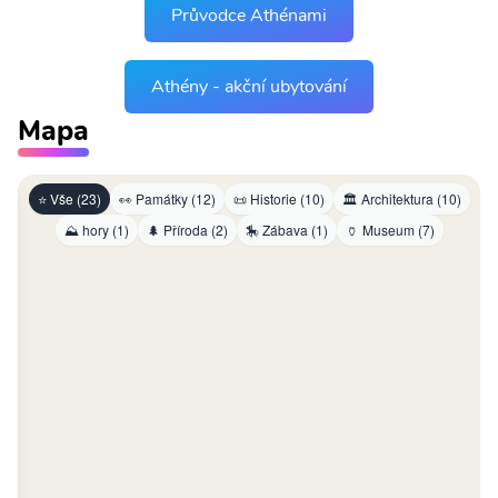
Průvodce Athénami
Athény - akční ubytování
Mapa
⭐ Vše (23)
👀 Památky (12)
📜 Historie (10)
🏛️ Architektura (10)
⛰ hory (1)
🌲 Příroda (2)
🎠 Zábava (1)
🏺 Museum (7)