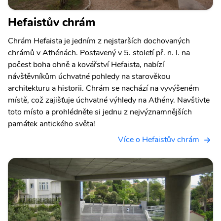
Hefaistův chrám
Chrám Hefaista je jedním z nejstarších dochovaných
chrámů v Athénách. Postavený v 5. století př. n. l. na
počest boha ohně a kovářství Hefaista, nabízí
návštěvníkům úchvatné pohledy na starověkou
architekturu a historii. Chrám se nachází na vyvýšeném
místě, což zajišťuje úchvatné výhledy na Athény. Navštivte
toto místo a prohlédněte si jednu z nejvýznamnějších
památek antického světa!
Více o Hefaistův chrám