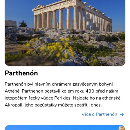
Parthenón
Parthenón byl hlavním chrámem zasvěceným bohyni
Athéně. Parthenon postavil kolem roku 430 před naším
letopočtem řecký vůdce Perikles. Najdete ho na athénské
Akropoli, jeho pozůstatky můžete spatřit i dnes.
Více o Parthenón