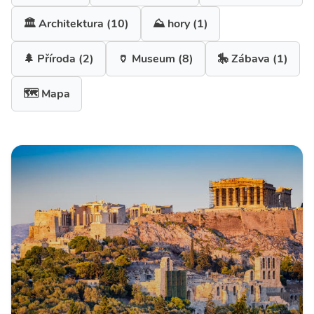
🏛️ Architektura
(10)
⛰ hory
(1)
🌲 Příroda
(2)
🏺 Museum
(8)
🎠 Zábava
(1)
🗺️ Mapa