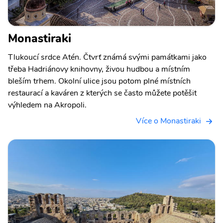
Monastiraki
Tlukoucí srdce Atén. Čtvrť známá svými památkami jako
třeba Hadriánovy knihovny, živou hudbou a místním
bleším trhem. Okolní ulice jsou potom plné místních
restaurací a kaváren z kterých se často můžete potěšit
výhledem na Akropoli.
Více o Monastiraki