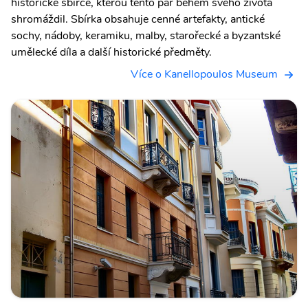
historické sbírce, kterou tento pár během svého života
shromáždil. Sbírka obsahuje cenné artefakty, antické
sochy, nádoby, keramiku, malby, starořecké a byzantské
umělecké díla a další historické předměty.
Více o Kanellopoulos Museum