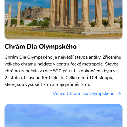
Chrám Dia Olympského
Chrám Dia Olympského je největší stavba antiky. Zříceninu
velkého chrámu najdete v centru řecké metropole. Stavba
chrámu započala v roce 520 př. n. l. a dokončena byla ve
2. stol. n. l., asi po 650 letech. Celkem má 104 sloupů,
které jsou vysoké 17 m a mají průměr 2 m.
Více o Chrám Dia Olympského