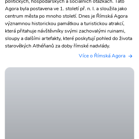
politických, hospodářských a sociálních otázkách. Tato
Agora byla postavena ve 1. století př. n. l. a sloužila jako
centrum města po mnoho století. Dnes je Římská Agora
významnou historickou památkou a turistickou atrakcí,
která přitahuje návštěvníky svými zachovalými ruinami,
sloupy a dalšími artefakty, které poskytují pohled do života
starověkých Athéňanů za doby římské nadvlády.
Více o Římská Agora