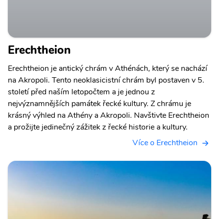
Erechtheion
Erechtheion je antický chrám v Athénách, který se nachází
na Akropoli. Tento neoklasicistní chrám byl postaven v 5.
století před naším letopočtem a je jednou z
nejvýznamnějších památek řecké kultury. Z chrámu je
krásný výhled na Athény a Akropoli. Navštivte Erechtheion
a prožijte jedinečný zážitek z řecké historie a kultury.
Více o Erechtheion