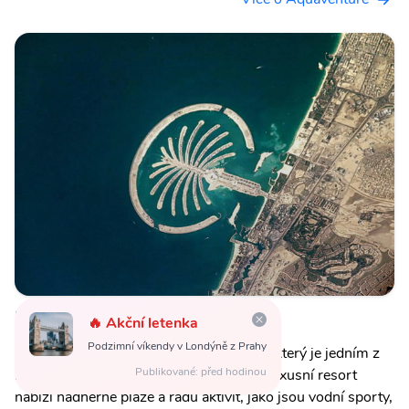
Palm Jumeirah
🔥 Akční letenka
Podzimní víkendy v Londýně z Prahy
Palm Jumeirah je umělý ostrov v Dubaji, který je jedním z
Publikované: před hodinou
největších svého druhu na světě. Tento luxusní resort
nabízí nádherné pláže a řadu aktivit, jako jsou vodní sporty,