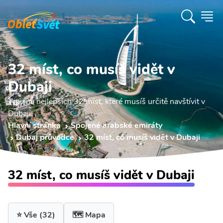
32 míst, co musíš vidět v
Dubaji
Tipy na nejlepších 32 míst, které musíš určitě navštívit v
Dubaji.
Hlavní stránka
Spojené arabské emiráty
Dubaj průvodce
32 míst, co musíš vidět v Dubaji
32 míst, co musíš vidět v Dubaji
⭐ Vše
(32)
🗺️ Mapa