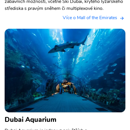
zábavních možností, včetně Ski Dubai, krytého lyžařského
střediska s pravým sněhem či multiplexové kino.
Více o Mall of the Emirates
Dubai Aquarium