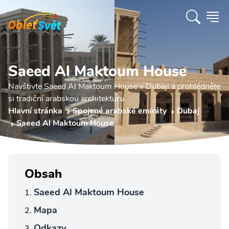
Saeed Al Maktoum House
Navštivte Saeed Al Maktoum House v Dubaji a prohlédněte
si tradiční arabskou architekturu.
Hlavní stránka
Spojené arabské emiráty
Dubaj
Saeed Al Maktoum House
Obsah
Saeed Al Maktoum House
Mapa
Odkazy