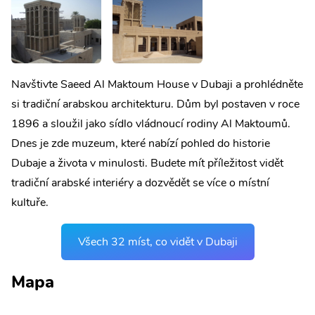
Navštivte Saeed Al Maktoum House v Dubaji a prohlédněte
si tradiční arabskou architekturu. Dům byl postaven v roce
1896 a sloužil jako sídlo vládnoucí rodiny Al Maktoumů.
Dnes je zde muzeum, které nabízí pohled do historie
Dubaje a života v minulosti. Budete mít příležitost vidět
tradiční arabské interiéry a dozvědět se více o místní
kultuře.
Všech 32 míst, co vidět v Dubaji
Mapa