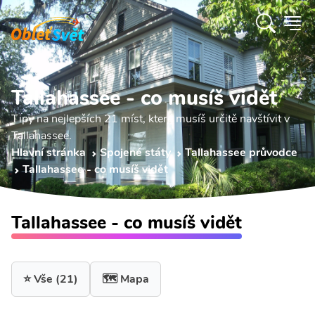
Tallahassee - co musíš vidět
Tipy na nejlepších 21 míst, které musíš určitě navštívit v
Tallahassee.
Hlavní stránka
Spojené státy
Tallahassee průvodce
Tallahassee - co musíš vidět
Tallahassee - co musíš vidět
⭐ Vše
(21)
🗺️ Mapa