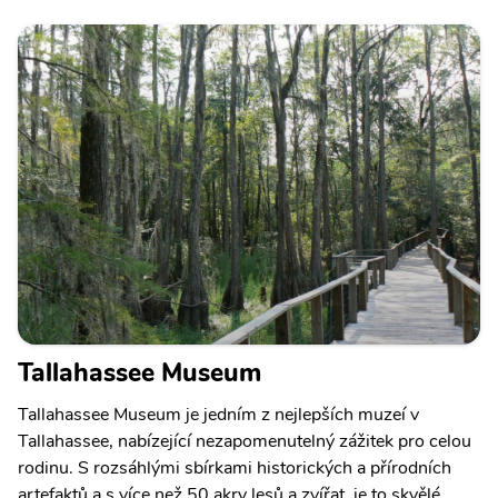
Tallahassee Museum
Tallahassee Museum je jedním z nejlepších muzeí v
Tallahassee, nabízející nezapomenutelný zážitek pro celou
rodinu. S rozsáhlými sbírkami historických a přírodních
artefaktů a s více než 50 akry lesů a zvířat, je to skvělé