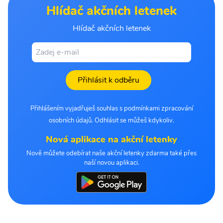
Hlídač akčních letenek
Hlídač akčních letenek
Přihlásit k odběru
Přihlášením vyjadřuješ souhlas s podmínkami zpracování
osobních údajů. Odhlásit se můžeš kdykoliv.
Nová aplikace na akční letenky
Nově můžete odebírat naše akční letenky zdarma také přes
naší novou aplikaci.