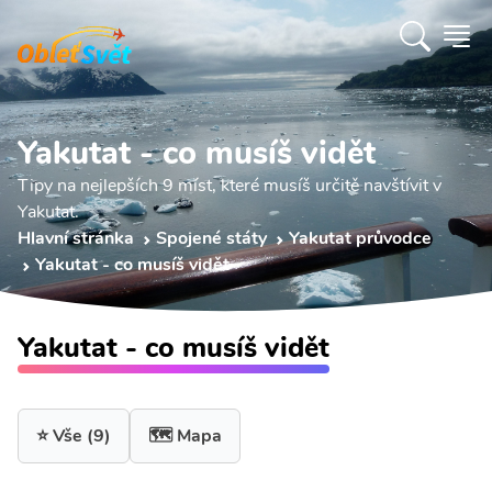
Yakutat - co musíš vidět
Tipy na nejlepších 9 míst, které musíš určitě navštívit v
Yakutat.
Hlavní stránka
Spojené státy
Yakutat průvodce
Yakutat - co musíš vidět
Yakutat - co musíš vidět
⭐ Vše
(9)
🗺️ Mapa