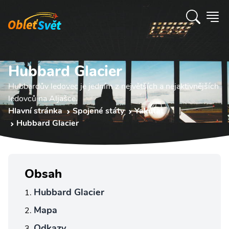
Hubbard Glacier
Hubbardův ledovec je jedním z největších a nejaktivnějších
ledovců na Aljašce.
Hlavní stránka
Spojené státy
Yakutat
Hubbard Glacier
Obsah
Hubbard Glacier
Mapa
Odkazy