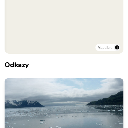
MapLibre
Odkazy