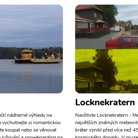
Locknekratern 
bízí nádherné výhledy na
Navštivte Locknekratern - Me
a vychutnejte si romantickou
největších známých meteorito
te koupat nebo se věnovat
kráter vznikl před více než 4
a lyžování a snowboarding na
kosmického dopadu. V muzeu 