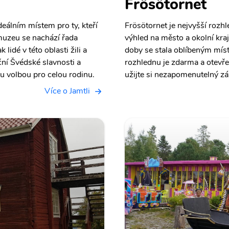
Frösötornet
eálním místem pro ty, kteří
Frösötornet je nejvyšší rozh
 muzeu se nachází řada
výhled na město a okolní kra
lidé v této oblasti žili a
doby se stala oblíbeným míst
iční Švédské slavnosti a
rozhlednu je zdarma a otevře
lou volbou pro celou rodinu.
užijte si nezapomenutelný zá
Více o Jamtli