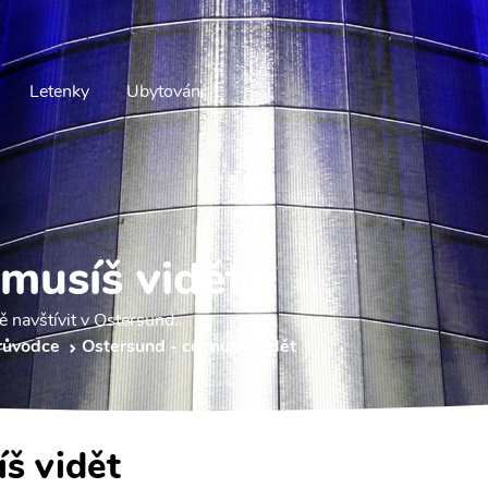
Letenky
Ubytování
 musíš vidět
ě navštívit v Ostersund.
růvodce
Ostersund - co musíš vidět
š vidět