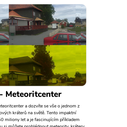
- Meteoritcenter
teoritcenter a dozvíte se vše o jednom z
vých kráterů na světě. Tento impaktní
50 miliony let a je fascinujícím příkladem
si můžete prohlédnout meteority, krátery