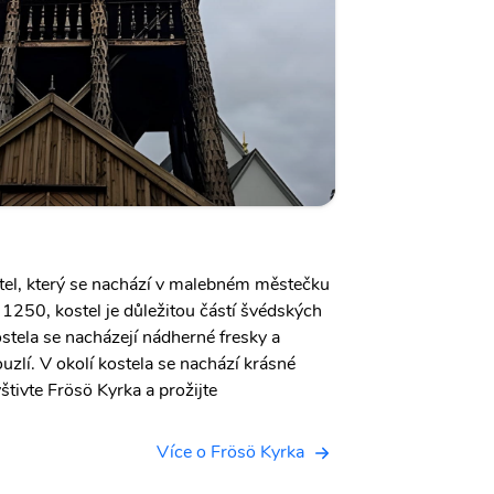
stel, který se nachází v malebném městečku
1250, kostel je důležitou částí švédských
kostela se nacházejí nádherné fresky a
ouzlí. V okolí kostela se nachází krásné
štivte Frösö Kyrka a prožijte
Více o Frösö Kyrka