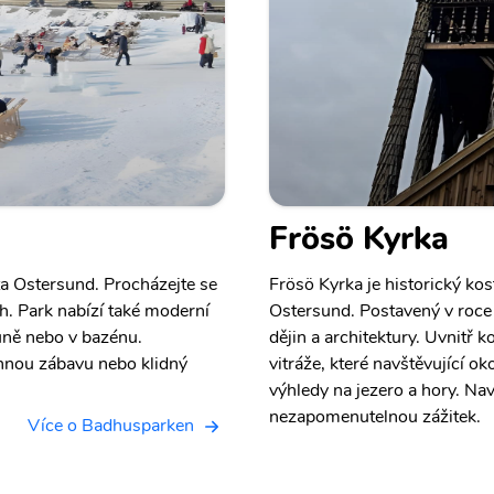
Frösö Kyrka
a Ostersund. Procházejte se
Frösö Kyrka je historický ko
h. Park nabízí také moderní
Ostersund. Postavený v roce 
auně nebo v bazénu.
dějin a architektury. Uvnitř 
nnou zábavu nebo klidný
vitráže, které navštěvující ok
výhledy na jezero a hory. Nav
nezapomenutelnou zážitek.
Více o Badhusparken