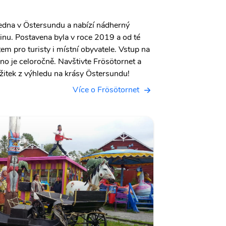
ledna v Östersundu a nabízí nádherný
jinu. Postavena byla v roce 2019 a od té
em pro turisty i místní obyvatele. Vstup na
no je celoročně. Navštivte Frösötornet a
žitek z výhledu na krásy Östersundu!
Více o Frösötornet