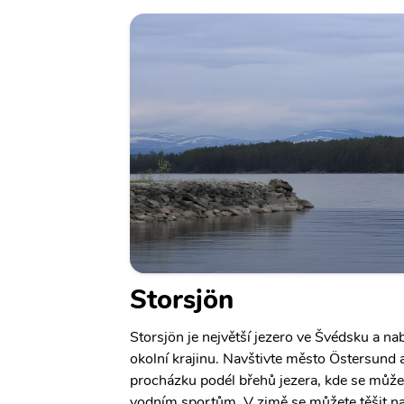
Storsjön
Storsjön je největší jezero ve Švédsku a na
okolní krajinu. Navštivte město Östersund 
procházku podél břehů jezera, kde se může
vodním sportům. V zimě se můžete těšit n