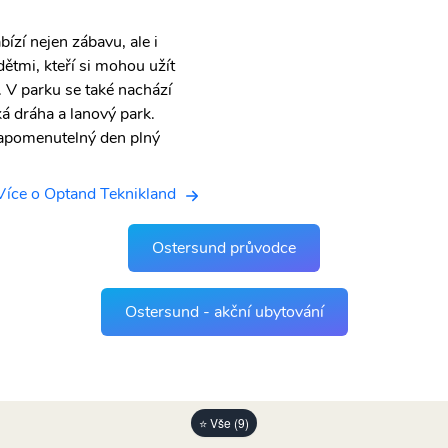
ízí nejen zábavu, ale i
dětmi, kteří si mohou užít
 V parku se také nachází
ká dráha a lanový park.
zapomenutelný den plný
Více o Optand Teknikland
Ostersund průvodce
Ostersund - akční ubytování
⭐ Vše (9)