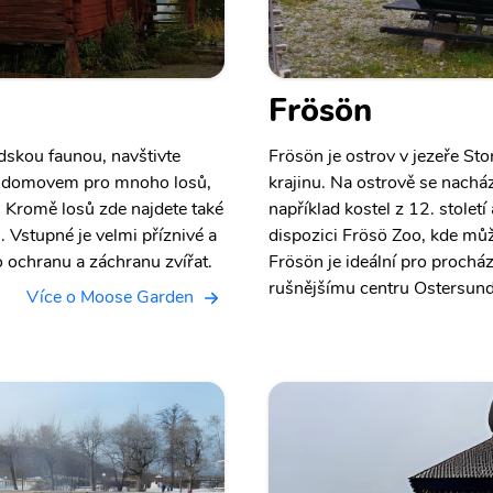
Frösön
dskou faunou, navštivte
Frösön je ostrov v jezeře Sto
e domovem pro mnoho losů,
krajinu. Na ostrově se nachá
. Kromě losů zde najdete také
například kostel z 12. století
i. Vstupné je velmi příznivé a
dispozici Frösö Zoo, kde můž
 ochranu a záchranu zvířat.
Frösön je ideální pro procházk
rušnějšímu centru Ostersund
Více o Moose Garden