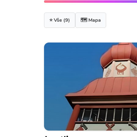
⭐ Vše
(9)
🗺️ Mapa