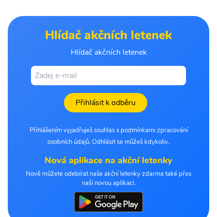
Hlídač akčních letenek
Hlídač akčních letenek
Přihlásit k odběru
Přihlášením vyjadřuješ souhlas s podmínkami zpracování
osobních údajů. Odhlásit se můžeš kdykoliv.
Nová aplikace na akční letenky
Nově můžete odebírat naše akční letenky zdarma také přes
naší novou aplikaci.