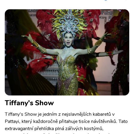
Tiffany's Show
Tiffany's Show je jedním z nejslavnějších kabaretů v
Pattayi, který každoročně přitahuje tisíce návštěvníků. Tato
extravagantní přehlídka plná zářivých kostýmů,