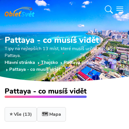
Pattaya - co musíš vidět
Tipy na nejlepších 13 míst, které musíš určitě navštívit v
Pattaya.
Hlavní stránka
Thajsko
Pattaya průvodce
Pattaya - co musíš vidět
Pattaya - co musíš vidět
⭐ Vše
(13)
🗺️ Mapa