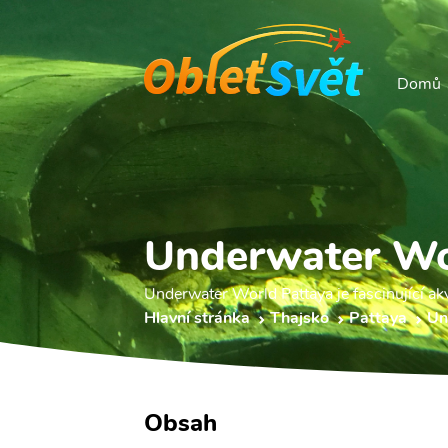
Domů
Underwater Wo
Underwater World Pattaya je fascinující ak
Hlavní stránka
Thajsko
Pattaya
Un
Obsah