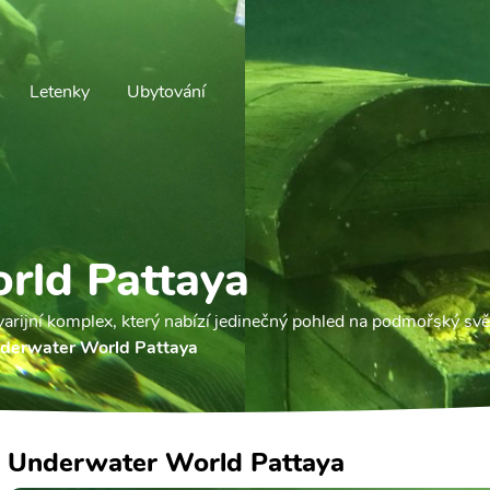
Letenky
Ubytování
rld Pattaya
varijní komplex, který nabízí jedinečný pohled na podmořský svě
derwater World Pattaya
Underwater World Pattaya