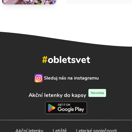
#
obletsvet
Sleduj nás na instagramu
Novinka
Akční letenky do kapsy
Akční letenky
Letiště
Letecké společnosti