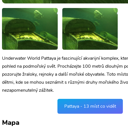
Underwater World Pattaya je fascinující akvarijní komplex, kter
pohled na podmořský svět. Procházejte 100 metrů dlouhým p
pozorujte žraloky, rejnoky a další mořské obyvatele. Toto místo 
dětmi, kde se mohou seznámit s různými druhy mořského života
nezapomenutelný zážitek.
Pattaya - 13 míst co vidět
Mapa