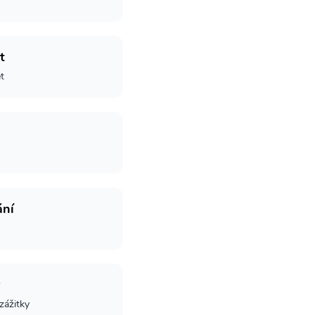
t
t
ání
 zážitky