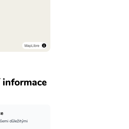
MapLibre
í informace
ce
šemi důležitými