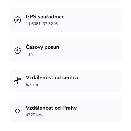
GPS souřadnice
11.6081, 37.3216
Časový posun
+1h
Vzdálenost od centra
5.7 km
Vzdálenost od Prahy
4775 km