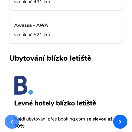
vzdálené 491 km
Awassa - AWA
vzdálené 521 km
Ubytování blízko letiště
B
Levné hotely blízko letiště
sv
Př
Najdi ubytování přes booking.com
se slevou až
et
30%.