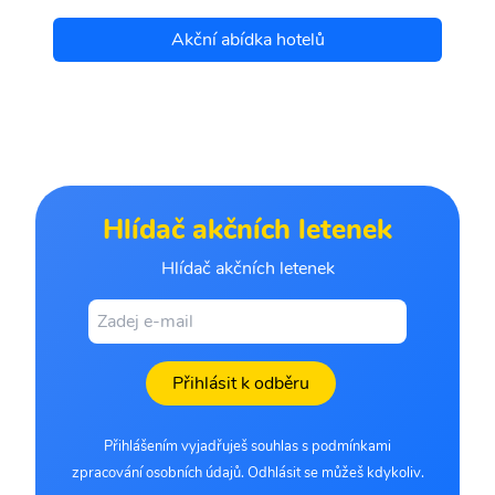
Akční abídka hotelů
Hlídač akčních letenek
Hlídač akčních letenek
Přihlásit k odběru
Přihlášením vyjadřuješ souhlas s podmínkami
zpracování osobních údajů. Odhlásit se můžeš kdykoliv.