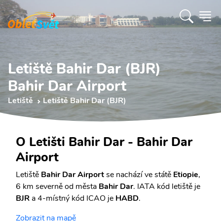
Letiště Bahir Dar (BJR)
Bahir Dar Airport
Letiště
Letiště Bahir Dar (BJR)
O Letišti Bahir Dar - Bahir Dar
Airport
Letiště
Bahir Dar Airport
se nachází ve státě
Etiopie
,
6 km severně od města
Bahir Dar
. IATA kód letiště je
BJR
a 4-místný kód ICAO je
HABD
.
Zobrazit na mapě