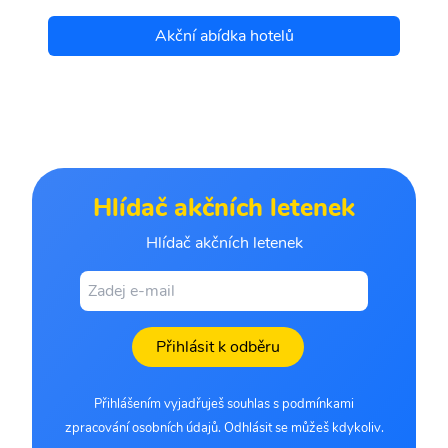
Akční abídka hotelů
Hlídač akčních letenek
Hlídač akčních letenek
Přihlásit k odběru
Přihlášením vyjadřuješ souhlas s podmínkami
zpracování osobních údajů. Odhlásit se můžeš kdykoliv.