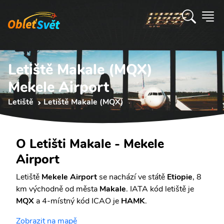
Letiště Makale (MQX)
Mekele Airport
Letiště
Letiště Makale (MQX)
O Letišti Makale - Mekele
Airport
Letiště
Mekele Airport
se nachází ve státě
Etiopie
, 8
km východně od města
Makale
. IATA kód letiště je
MQX
a 4-místný kód ICAO je
HAMK
.
Zobrazit na mapě