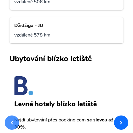
vzdálené 506 km
Džidžiga - JIJ
vzdálené 578 km
Ubytování blízko letiště
M
Levné hotely blízko letiště
sv
Př
Najdi ubytování přes booking.com
se slevou až
et
30%.