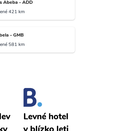
s Abeba - ADD
lené 421 km
ela - GMB
lené 581 km
lev
Gondar lev
Levné hotel
ky
né letenky
y blízko leti