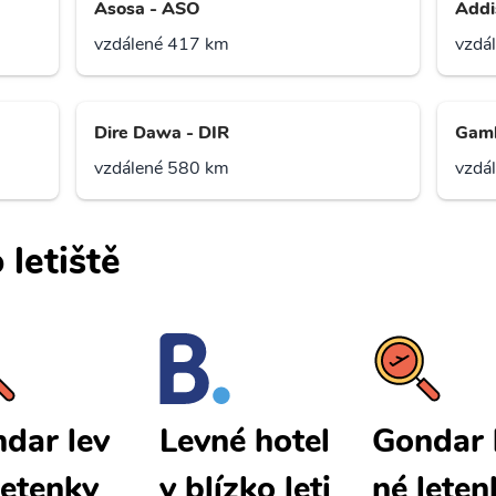
Asosa - ASO
Addi
vzdálené 417 km
vzdá
Dire Dawa - DIR
Gamb
vzdálené 580 km
vzdá
 letiště
dar lev
Gondar 
Levné hotel
letenky
né leten
y blízko leti