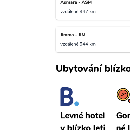
Asmara - ASM
vzdálené 347 km
Jimma - JIM
vzdálené 544 km
Ubytování blízko
Gondar lev
Gon
Levné hotel
né letenky
né 
y blízko leti