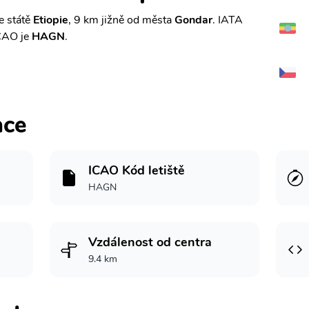
e státě
Etiopie
, 9 km jižně od města
Gondar
. IATA
CAO je
HAGN
.
ace
ICAO Kód letiště
HAGN
Vzdálenost od centra
9.4 km