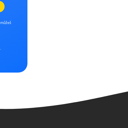
e můžeš
.