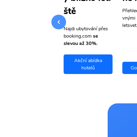
ště
Přehledná stránka s le
Přehle
vnými letenkami od ob
vnými 
letsvet.cz
letsvet
Najdi ubytování přes
booking.com
se
slevou až 30%.
Akční abídka
Gondar letenky
hotelů
Go