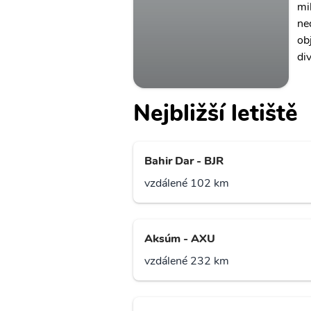
mil
ne
ob
di
Nejbližší letiště
Bahir Dar - BJR
vzdálené 102 km
Aksúm - AXU
vzdálené 232 km