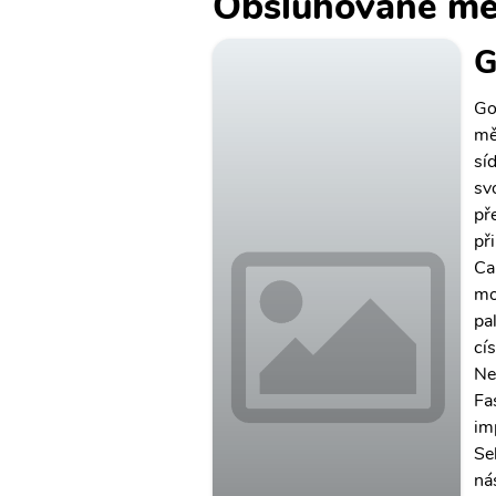
Obsluhované mě
G
Go
mě
sí
sv
př
př
Ca
mo
pal
cí
Ne
Fa
im
Se
ná