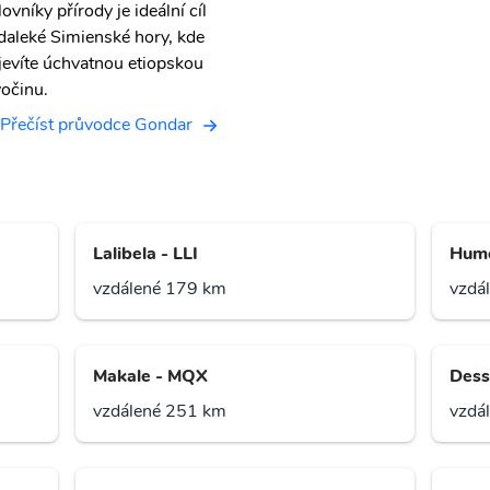
ovníky přírody je ideální cíl
daleké Simienské hory, kde
jevíte úchvatnou etiopskou
vočinu.
Přečíst průvodce Gondar
Lalibela - LLI
Hume
vzdálené 179 km
vzdá
Makale - MQX
Dess
vzdálené 251 km
vzdá