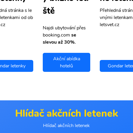
ště
dná stránka s le
Přehledná strán
letenkami od ob
vnými letenkam
.cz
letsvet.cz
Najdi ubytování přes
booking.com
se
slevou až 30%.
Akční abídka
ndar letenky
hotelů
Gondar lete
Hlídač akčních letenek
Hlídač akčních letenek