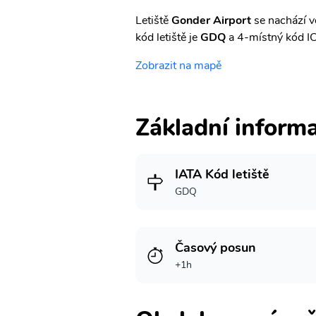
Letiště
Gonder Airport
se nachází v
kód letiště je
GDQ
a 4-místný kód I
Zobrazit na mapě
Základní inform
IATA Kód letiště
GDQ
Časový posun
+1h