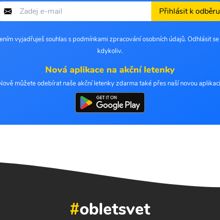
Přihlásit k odběru
šením vyjadřuješ souhlas s podmínkami zpracování osobních údajů. Odhlásit s
kdykoliv.
Nová aplikace na akční letenky
Nově můžete odebírat naše akční letenky zdarma také přes naší novou aplikaci
#
obletsvet