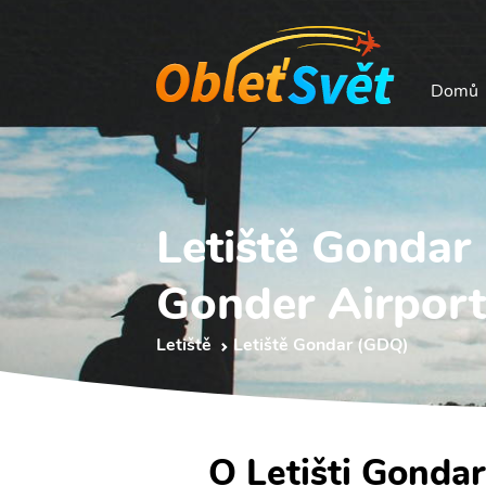
Domů
Letiště Gondar
Gonder Airport
Letiště
Letiště Gondar (GDQ)
O Letišti Gondar