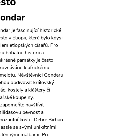
sto
ondar
ndar je fascinující historické
sto v Etiopii, které bylo kdysi
dlem etiopských císařů. Pro
ou bohatou historii a
ekrásné památky je často
irovnáváno k africkému
melotu. Návštěvníci Gondaru
hou obdivovat královský
ác, kostely a kláštery či
sařské koupelny.
zapomeňte navštívit
silidasovu pevnost a
pozantní kostel Debre Birhan
lassie se svými unikátními
stěnnými malbami. Pro