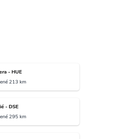
ra - HUE
lené 213 km
ié - DSE
lené 295 km