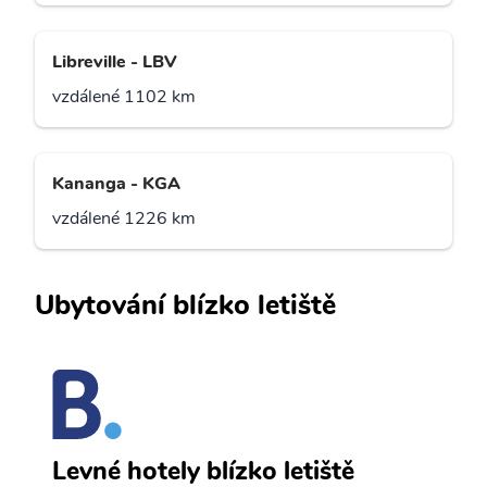
Libreville - LBV
vzdálené 1102 km
Kananga - KGA
vzdálené 1226 km
Ubytování blízko letiště
B
Levné hotely blízko letiště