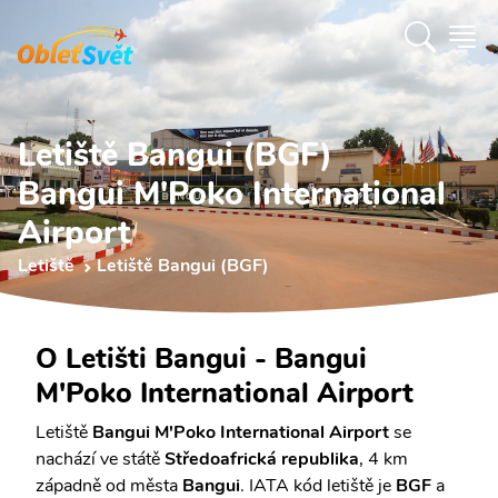
Letiště Bangui (BGF)
Bangui M'Poko International
Airport
Letiště
Letiště Bangui (BGF)
O Letišti Bangui - Bangui
M'Poko International Airport
Letiště
Bangui M'Poko International Airport
se
nachází ve státě
Středoafrická republika
, 4 km
západně od města
Bangui
. IATA kód letiště je
BGF
a