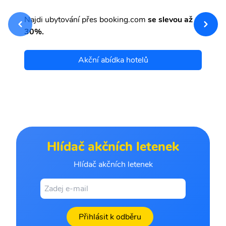
sv
Př
Najdi ubytování přes booking.com
se slevou až
et
30%.
Akční abídka hotelů
Hlídač akčních letenek
Hlídač akčních letenek
Přihlásit k odběru