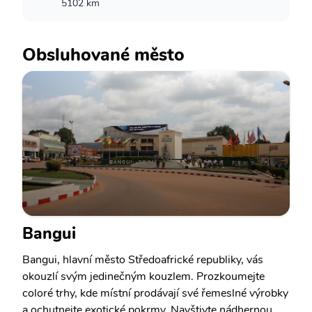
5102 km
Obsluhované město
Bangui
Bangui, hlavní město Středoafrické republiky, vás
okouzlí svým jedinečným kouzlem. Prozkoumejte
coloré trhy, kde místní prodávají své řemeslné výrobky
a ochutnejte exotické pokrmy. Navštivte nádhernou