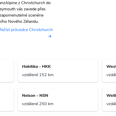
anzAlpine z Christchurch do
eymouth vás zavede přes
zapomenutelné scenérie
žního Nového Zélandu.
řečíst průvodce Christchurch
Hokitika - HKK
West
vzdálené 152 km
vzdá
Nelson - NSN
Well
vzdálené 250 km
vzdá