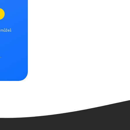
e můžeš
.