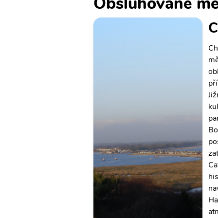
Obsluhované mě
C
Ch
mě
ob
př
Ji
ku
pa
Bo
po
za
Ca
hi
nav
Ha
at