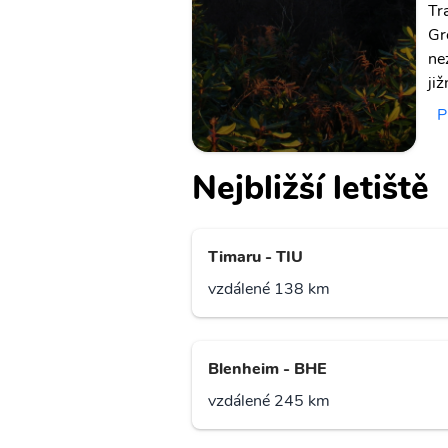
Tr
Gr
ne
ji
P
Nejbližší letiště
Timaru - TIU
vzdálené 138 km
Blenheim - BHE
vzdálené 245 km