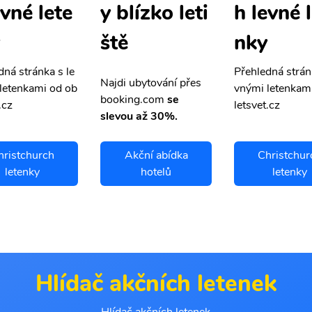
evné lete
h levné 
y blízko leti
nky
ště
dná stránka s le
Přehledná strán
Najdi ubytování přes
letenkami od ob
vnými letenkam
booking.com
se
.cz
letsvet.cz
slevou až 30%.
hristchurch
Akční abídka
Christchur
letenky
hotelů
letenky
Hlídač akčních letenek