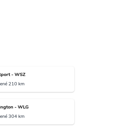
port - WSZ
lené 210 km
ington - WLG
lené 304 km