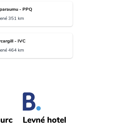
paraumu - PPQ
lené 351 km
cargill - IVC
lené 464 km
hurc
Christchurc
Levné hotel