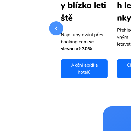
h levné lete
h l
y blízko leti
nky
nky
ště
Přehledná stránka s le
Přehle
Najdi ubytování přes
vnými letenkami od ob
vnými 
booking.com
se
letsvet.cz
letsvet
slevou až 30%.
Christchurch
Akční abídka
C
letenky
hotelů