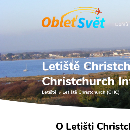
Domů
Letiště Christc
Christchurch In
Letiště
Letiště Christchurch (CHC)
O Letišti Christ