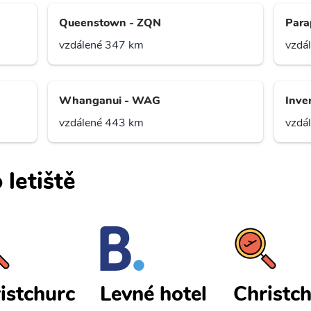
Queenstown - ZQN
Para
vzdálené 347 km
vzdá
Whanganui - WAG
Inver
vzdálené 443 km
vzdá
 letiště
istchurc
Christc
Levné hotel