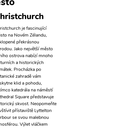
sto
hristchurch
ristchurch je fascinující
sto na Novém Zélandu,
klopené překrásnou
írodou. Jako největší město
žního ostrova nabízí mnoho
lturních a historických
mátek. Procházka po
tanické zahradě vám
skytne klid a pohodu,
tímco katedrála na náměstí
thedral Square představuje
storický skvost. Neopomeňte
štívit přístaviště Lyttelton
rbour se svou malebnou
mosférou. Výlet vláčkem