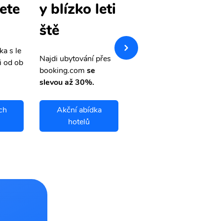
lete
h levné lete
y blízko leti
nky
ště
ka s le
Přehledná stránka s le
Najdi ubytování přes
i od ob
vnými letenkami od ob
booking.com
se
letsvet.cz
slevou až 30%.
ch
Akční abídka
Christchurch
hotelů
letenky