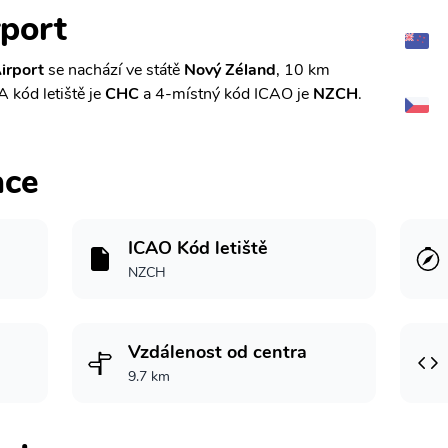
rport
Airport
se nachází ve státě
Nový Zéland
, 10 km
A kód letiště je
CHC
a 4-místný kód ICAO je
NZCH
.
ace
ICAO Kód letiště
NZCH
Vzdálenost od centra
9.7 km