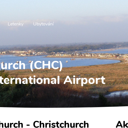
Letenky
Ubytování
hurch (CHC)
ternational Airport
church - Christchurch
Ak