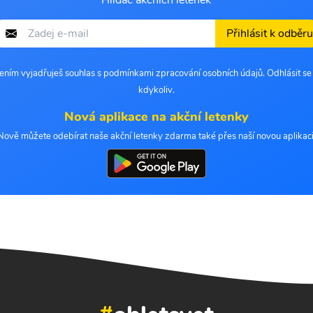
Hlídač akčních letenek
Přihlásit k odběru
šením vyjadřuješ souhlas s podmínkami zpracování osobních údajů. Odhlásit s
kdykoliv.
Nová aplikace na akční letenky
Nově můžete odebírat naše akční letenky zdarma také přes naší novou aplikaci