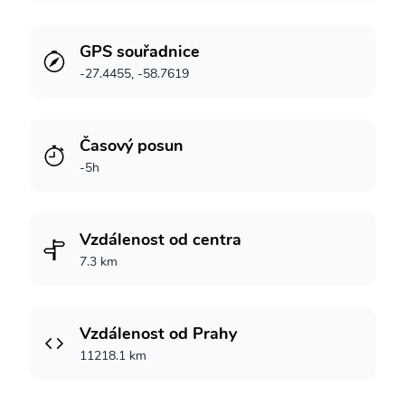
GPS souřadnice
-27.4455, -58.7619
Časový posun
-5h
Vzdálenost od centra
7.3 km
Vzdálenost od Prahy
11218.1 km