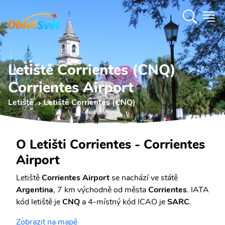
Letiště Corrientes (CNQ)
Corrientes Airport
Letiště
Letiště Corrientes (CNQ)
O Letišti Corrientes - Corrientes
Airport
Letiště
Corrientes Airport
se nachází ve státě
Argentina
, 7 km východně od města
Corrientes
. IATA
kód letiště je
CNQ
a 4-místný kód ICAO je
SARC
.
Zobrazit na mapě