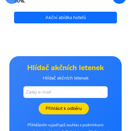
30%.
Akční abídka hotelů
Hlídač akčních letenek
Hlídač akčních letenek
Přihlásit k odběru
Přihlášením vyjadřuješ souhlas s podmínkami