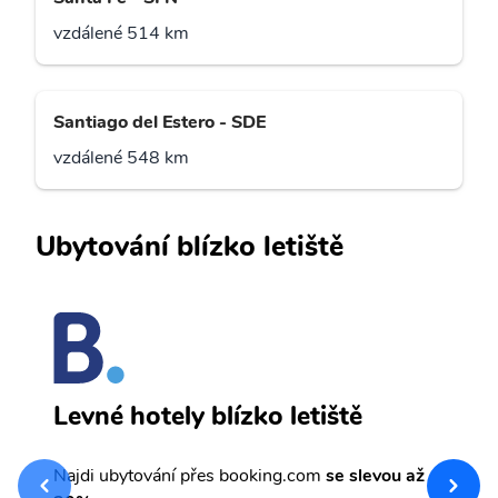
vzdálené 514 km
Santiago del Estero - SDE
vzdálené 548 km
Ubytování blízko letiště
C
Levné hotely blízko letiště
sv
Př
Najdi ubytování přes booking.com
se slevou až
et