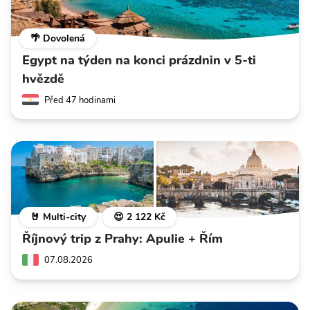
🌴 Dovolená
Egypt na týden na konci prázdnin v 5-ti
hvězdě
Před 47 hodinami
🤘 Multi-city
😍 2 122 Kč
Říjnový trip z Prahy: Apulie + Řím
07.08.2026