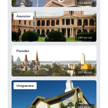
152 km od
Asuncion
280 km od
Posadas
282 km od
Uruguaiana
311 km od