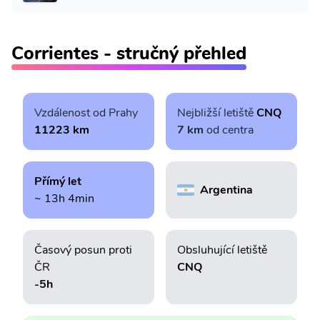
Corrientes - stručný přehled
Vzdálenost od Prahy
Nejbližší letiště
CNQ
11223 km
7 km
od centra
Přímý let
Argentina
~ 13h 4min
Časový posun proti
Obsluhující letiště
ČR
CNQ
-5h