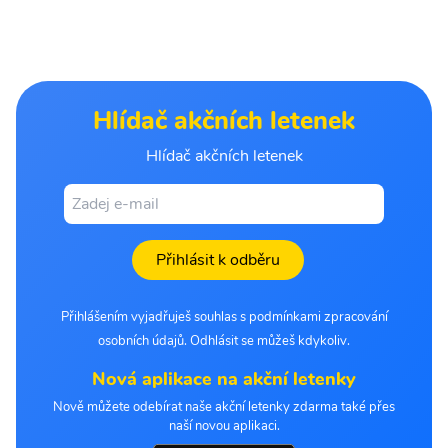
Hlídač akčních letenek
Hlídač akčních letenek
Přihlásit k odběru
Přihlášením vyjadřuješ souhlas s podmínkami zpracování
osobních údajů. Odhlásit se můžeš kdykoliv.
Nová aplikace na akční letenky
Nově můžete odebírat naše akční letenky zdarma také přes
naší novou aplikaci.