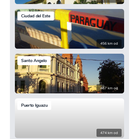
Ciudad del Este
456 km od
Santo Angelo
467 km od
Puerto Iguazu
474 km od