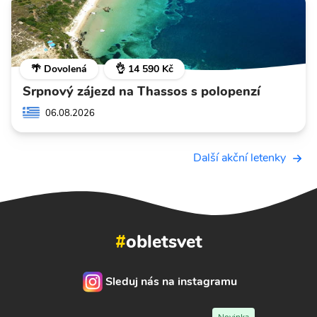
🌴 Dovolená
👌 14 590 Kč
Srpnový zájezd na Thassos s polopenzí
06.08.2026
Další akční letenky
#
obletsvet
Sleduj nás na instagramu