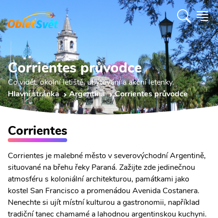
Corrientes průvodce
Co vidět, okolní letiště, ubytování a akční letenky.
Hlavní stránka
Argentina
Corrientes průvodce
Corrientes
Corrientes je malebné město v severovýchodní Argentině,
situované na břehu řeky Paraná. Zažijte zde jedinečnou
atmosféru s koloniální architekturou, památkami jako
kostel San Francisco a promenádou Avenida Costanera.
Nenechte si ujít místní kulturou a gastronomii, například
tradiční tanec chamamé a lahodnou argentinskou kuchyni.