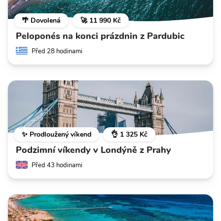
🌴 Dovolená
🚀 11 990 Kč
Peloponés na konci prázdnin z Pardubic
Před 28 hodinami
✨ Prodloužený víkend
👌 1 325 Kč
Podzimní víkendy v Londýně z Prahy
Před 43 hodinami