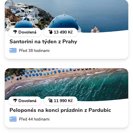
🌴 Dovolená
💣 13 490 Kč
Santorini na týden z Prahy
Před 38 hodinami
🌴 Dovolená
🚀 11 990 Kč
Peloponés na konci prázdnin z Pardubic
Před 44 hodinami