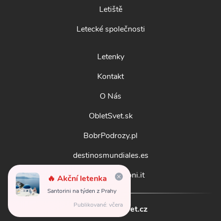
Letiště
Letecké společnosti
Letenky
Kontakt
O Nás
ObletSvet.sk
BobrPodrozy.pl
destinosmundiales.es
guidadestinazioni.it
🔥 Akční letenka
Santorini na týden z Prahy
Publikované: včera
© 2026
obletsvet.cz