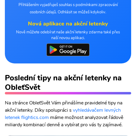
Přihlášením vyjadřuješ souhlas s podmínkami zpracování
osobních údajů. Odhlásit se můžeš kdykoliv.
Nová aplikace na akční letenky
Nově můžete odebírat naše akční letenky zdarma také přes
naší novou aplikaci.
Poslední tipy na akční letenky na
ObleťSvět
Na stránce ObleťSvět Vám přinášíme pravidelné tipy na
akční letenky. Díky spolupráci s
vyhledávačem levných
letenek flightics.com
máme možnost analyzovat řádově
miliardy kombinací denně a vybírat pro vás ty zajímavé.