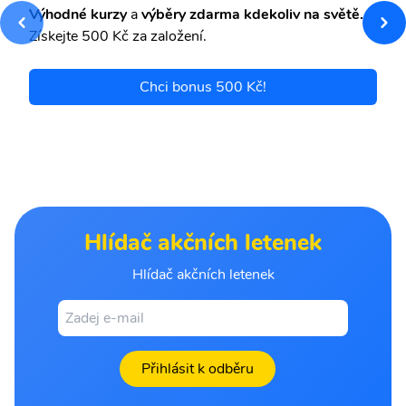
Výhodné kurzy
a
výběry zdarma kdekoliv na světě.
Získejte 500 Kč za založení.
Chci bonus 500 Kč!
Hlídač akčních letenek
Hlídač akčních letenek
Přihlásit k odběru