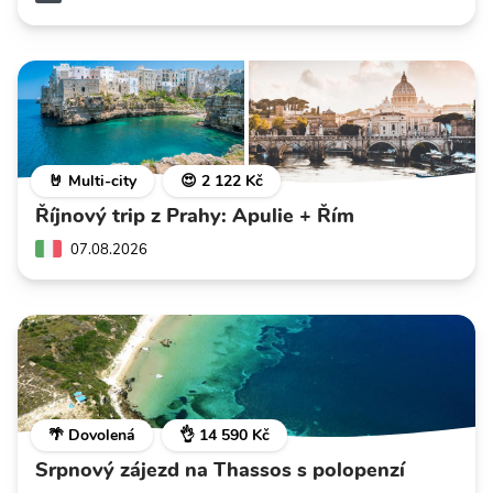
🤘 Multi-city
😍 2 122 Kč
Říjnový trip z Prahy: Apulie + Řím
07.08.2026
🌴 Dovolená
👌 14 590 Kč
Srpnový zájezd na Thassos s polopenzí