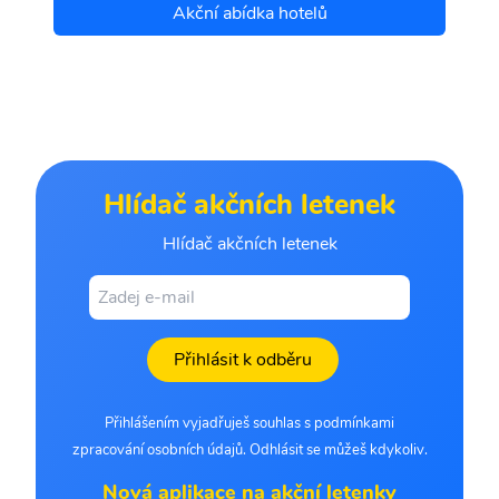
Akční abídka hotelů
Hlídač akčních letenek
Hlídač akčních letenek
Přihlásit k odběru
Přihlášením vyjadřuješ souhlas s podmínkami
zpracování osobních údajů. Odhlásit se můžeš kdykoliv.
Nová aplikace na akční letenky