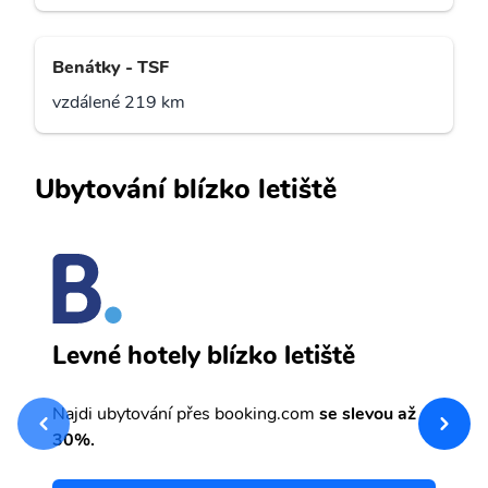
Benátky - TSF
vzdálené 219 km
Ubytování blízko letiště
F
Levné hotely blízko letiště
sv
Př
Najdi ubytování přes booking.com
se slevou až
et
30%.