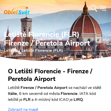
Letiště Florencie (FLR)
Firenze / Peretola Airport
Letiště
Letiště Florencie (FLR)
O Letišti Florencie - Firenze /
Peretola Airport
Letiště
Firenze / Peretola Airport
se nachází ve státě
Itálie
, 6 km severně od města
Florencie
. IATA kód
letiště je
FLR
a 4-místný kód ICAO je
LIRQ
.
Zobrazit na mapě