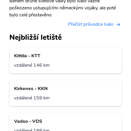
Během druhé světové války bylo Ivalo vážně
poškozeno ustupujícími německými vojáky, ale poté
bylo celé přestavěno.
Přečíst průvodce Ivalo
Nejbližší letiště
Kittila - KTT
vzdálené 146 km
Kirkenes - KKN
vzdálené 159 km
Vadso - VDS
vzdálené 188 km