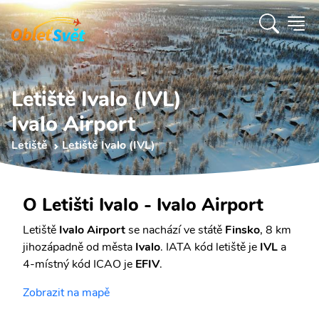
Letiště Ivalo (IVL)
Ivalo Airport
Letiště
Letiště Ivalo (IVL)
O Letišti Ivalo - Ivalo Airport
Letiště
Ivalo Airport
se nachází ve státě
Finsko
, 8 km
jihozápadně od města
Ivalo
. IATA kód letiště je
IVL
a
4-místný kód ICAO je
EFIV
.
Zobrazit na mapě