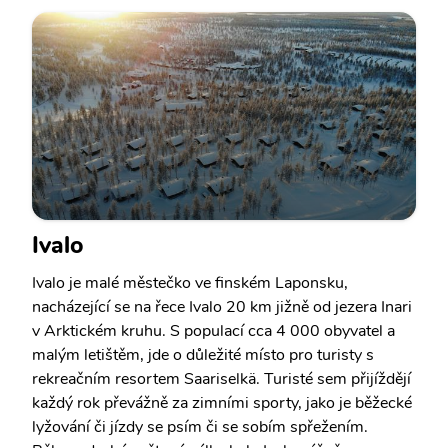
Ivalo
Ivalo je malé městečko ve finském Laponsku,
nacházející se na řece Ivalo 20 km jižně od jezera Inari
v Arktickém kruhu. S populací cca 4 000 obyvatel a
malým letištěm, jde o důležité místo pro turisty s
rekreačním resortem Saariselkä. Turisté sem přijíždějí
každý rok převážně za zimními sporty, jako je běžecké
lyžování či jízdy se psím či se sobím spřežením.