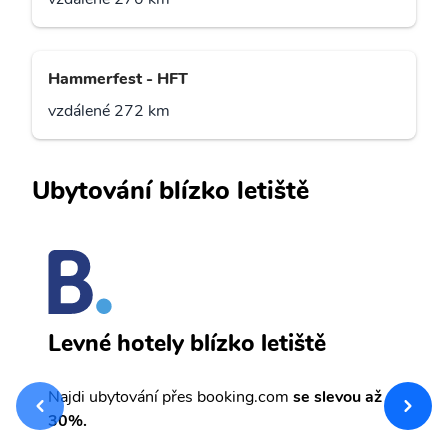
Hammerfest - HFT
vzdálené 272 km
Ubytování blízko letiště
I
Levné hotely blízko letiště
sv
Př
Najdi ubytování přes booking.com
se slevou až
et
30%.