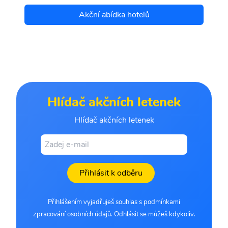
Akční abídka hotelů
Hlídač akčních letenek
Hlídač akčních letenek
Přihlásit k odběru
Přihlášením vyjadřuješ souhlas s podmínkami
zpracování osobních údajů. Odhlásit se můžeš kdykoliv.