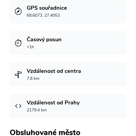
GPS souřadnice
68.6073, 27.4053
Časový posun
+1h
Vzdálenost od centra
7.8 km
Vzdálenost od Prahy
2179.4 km
Obsluhované město