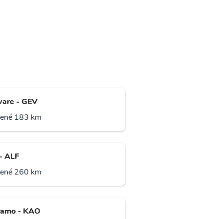
ivare - GEV
lené 183 km
 - ALF
lené 260 km
amo - KAO