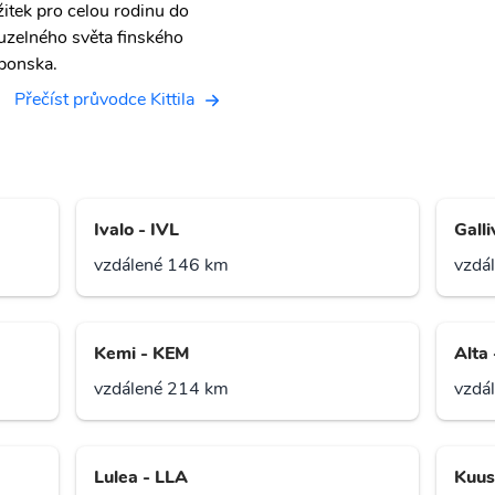
žitek pro celou rodinu do
uzelného světa finského
ponska.
Přečíst průvodce Kittila
Ivalo - IVL
Gall
vzdálené 146 km
vzdá
Kemi - KEM
Alta
vzdálené 214 km
vzdá
Lulea - LLA
Kuus