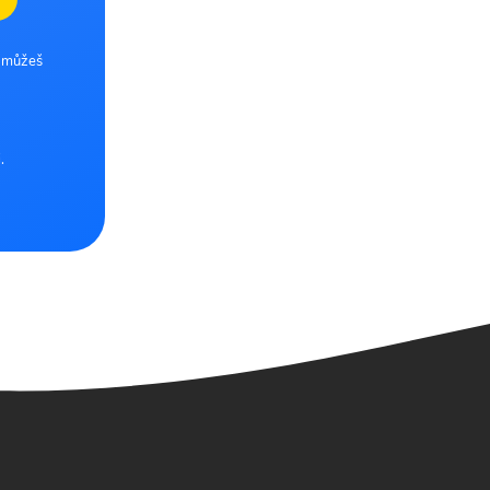
e můžeš
.