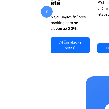
ště
Přehledná stránka s le
Přehle
vnými letenkami od ob
vnými 
letsvet.cz
letsvet
Najdi ubytování přes
booking.com
se
slevou až 30%.
Akční abídka
Kittila letenky
hotelů
Ki