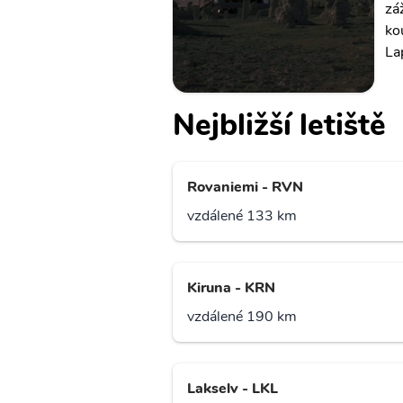
zá
ko
La
Nejbližší letiště
Rovaniemi - RVN
vzdálené 133 km
Kiruna - KRN
vzdálené 190 km
Lakselv - LKL