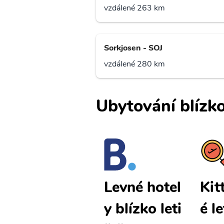
vzdálené 263 km
Sorkjosen - SOJ
vzdálené 280 km
Ubytování blízko
Kittila levn
Kit
Levné hotel
é letenky
é l
y blízko leti