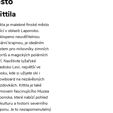
sto
ittila
ttila je malebné finské město
žící v oblasti Laponsko.
klopeno neuvěřitelnou
lární krajinou, je ideálním
stem pro milovníky zimních
ortů a magických polárních
ří. Navštivte lyžařské
edisko Levi, největší ve
sku, kde si užijete ski i
owboard na nezávěsných
zdovkách. Kittila je také
movem fascinujícího Muzea
ponska, které nabízí pohled
 kulturu a historii severního
gionu. Je to nezapomenutelný