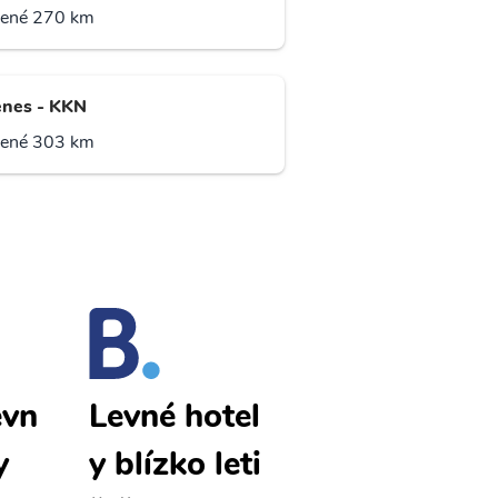
lené 270 km
enes - KKN
lené 303 km
evn
Kittila levn
Levné hotel
y
é letenky
y blízko leti