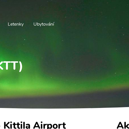
Letenky
Ubytování
(KTT)
- Kittila Airport
Ak