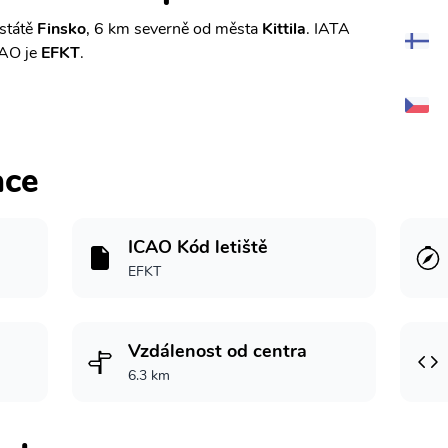
 státě
Finsko
, 6 km severně od města
Kittila
. IATA
CAO je
EFKT
.
ace
ICAO Kód letiště
EFKT
Vzdálenost od centra
6.3 km