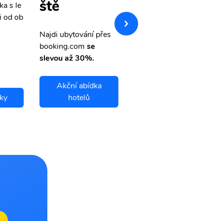
ště
ka s le
Přehledná stránka s le
i od ob
vnými letenkami od ob
letsvet.cz
Najdi ubytování přes
booking.com
se
slevou až 30%.
Akční abídka
nky
hotelů
Kittila letenky