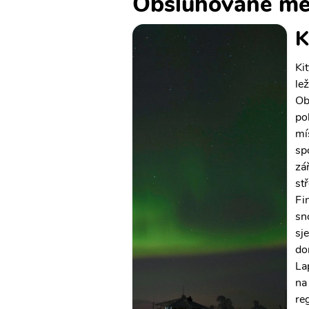
Obsluhované mě
K
Ki
le
Ob
po
mí
sp
zá
stř
Fin
sn
sje
do
La
na
re