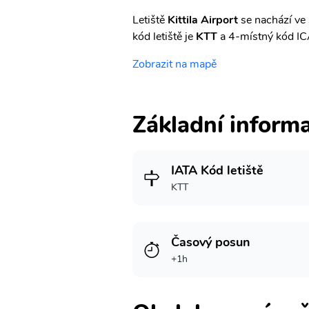
Letiště
Kittila Airport
se nachází ve
kód letiště je
KTT
a 4-místný kód I
Zobrazit na mapě
Základní inform
IATA Kód letiště
KTT
Časový posun
+1h