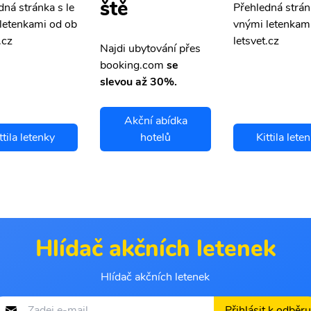
ště
dná stránka s le
Přehledná strán
letenkami od ob
vnými letenkam
.cz
letsvet.cz
Najdi ubytování přes
booking.com
se
slevou až 30%.
Akční abídka
ttila letenky
hotelů
Kittila lete
Hlídač akčních letenek
Hlídač akčních letenek
Přihlásit k odběru