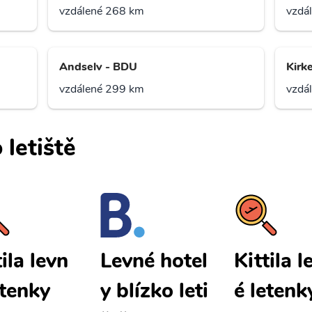
vzdálené 268 km
vzdá
Andselv - BDU
Kirk
vzdálené 299 km
vzdá
 letiště
tila levn
Kittila l
Levné hotel
etenky
é letenk
y blízko leti