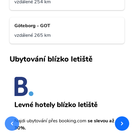
vzdálené 254 km
Göteborg - GOT
vzdálené 265 km
Ubytování blízko letiště
K
Levné hotely blízko letiště
sv
Př
Najdi ubytování přes booking.com
se slevou až
et
30%.