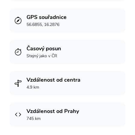
GPS souřadnice
56.6855, 16.2876
Časový posun
Stejný jako v ČR
Vzdálenost od centra
4.9 km
Vzdálenost od Prahy
745 km