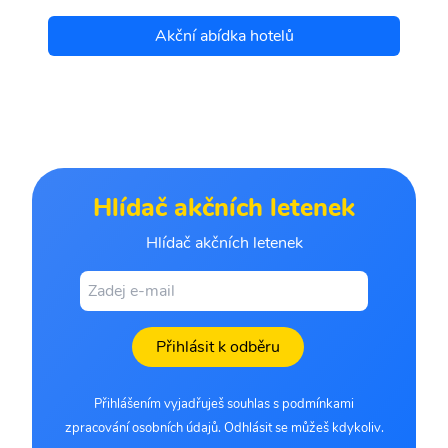
Akční abídka hotelů
Hlídač akčních letenek
Hlídač akčních letenek
Přihlásit k odběru
Přihlášením vyjadřuješ souhlas s podmínkami
zpracování osobních údajů. Odhlásit se můžeš kdykoliv.