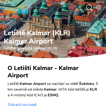
Letiště Kalmar (KLR)
Kalmar Airport
Letiště
Letiště Kalmar (KLR)
O Letišti Kalmar - Kalmar
Airport
Letiště
Kalmar Airport
se nachází ve státě
Švédsko
, 5
km severně od města
Kalmar
. IATA kód letiště je
KLR
a 4-místný kód ICAO je
ESMQ
.
Zobrazit na mapě