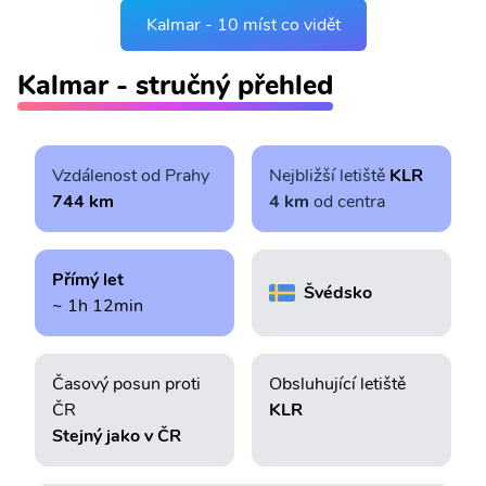
Kalmar - 10 míst co vidět
Kalmar - stručný přehled
Vzdálenost od Prahy
Nejbližší letiště
KLR
744 km
4 km
od centra
Přímý let
Švédsko
~ 1h 12min
Časový posun proti
Obsluhující letiště
ČR
KLR
Stejný jako v ČR