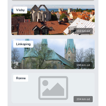
Visby
164 km od
Linkoping
198 km od
Ronne
204 km od