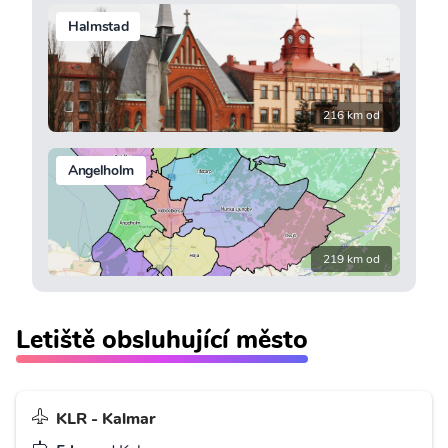
Halmstad
216 km od
Angelholm
219 km od
Letiště obsluhující město
KLR - Kalmar