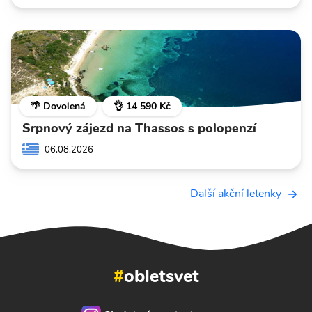
🌴 Dovolená
👌 14 590 Kč
Srpnový zájezd na Thassos s polopenzí
06.08.2026
Další akční letenky
#
obletsvet