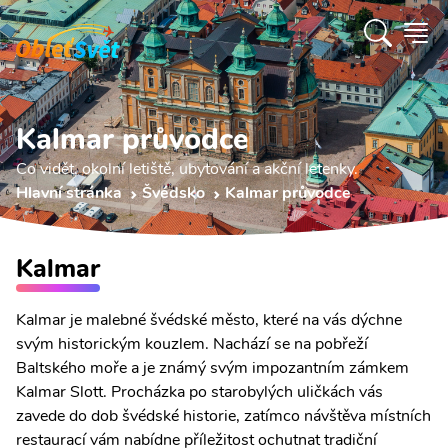
Kalmar průvodce
Co vidět, okolní letiště, ubytování a akční letenky.
Hlavní stránka
Švédsko
Kalmar průvodce
Kalmar
Kalmar je malebné švédské město, které na vás dýchne
svým historickým kouzlem. Nachází se na pobřeží
Baltského moře a je známý svým impozantním zámkem
Kalmar Slott. Procházka po starobylých uličkách vás
zavede do dob švédské historie, zatímco návštěva místních
restaurací vám nabídne příležitost ochutnat tradiční