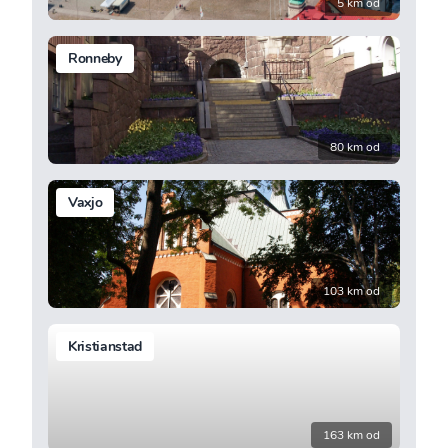
5 km od
Ronneby
80 km od
Vaxjo
103 km od
Kristianstad
163 km od