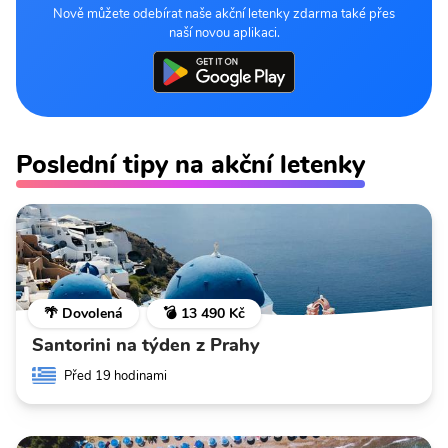
Nově můžete odebírat naše akční letenky zdarma také přes
naší novou aplikaci.
Poslední tipy na akční letenky
🌴 Dovolená
💣 13 490 Kč
Santorini na týden z Prahy
Před 19 hodinami