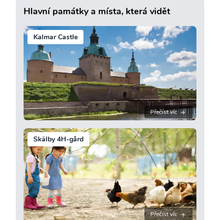
Hlavní památky a místa, která vidět
Kalmar Castle
Přečíst víc
Skälby 4H-gård
Přečíst víc