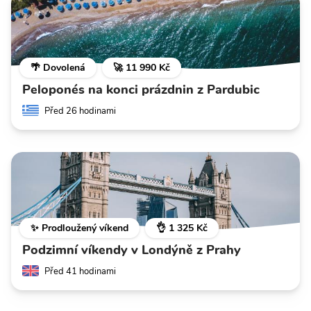
🌴 Dovolená
🚀 11 990 Kč
Peloponés na konci prázdnin z Pardubic
Před 26 hodinami
✨ Prodloužený víkend
👌 1 325 Kč
Podzimní víkendy v Londýně z Prahy
Před 41 hodinami