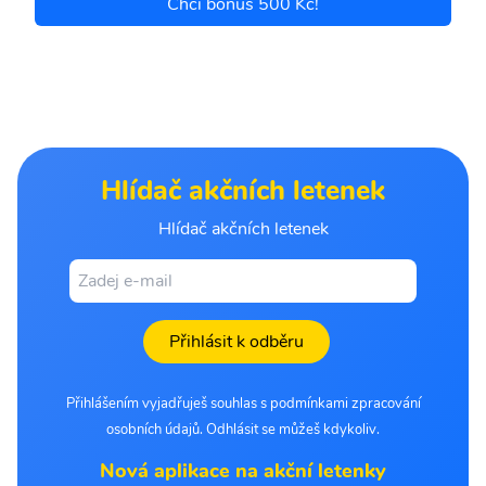
Chci bonus 500 Kč!
Hlídač akčních letenek
Hlídač akčních letenek
Přihlásit k odběru
Přihlášením vyjadřuješ souhlas s podmínkami zpracování
osobních údajů. Odhlásit se můžeš kdykoliv.
Nová aplikace na akční letenky