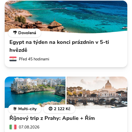
🌴 Dovolená
Egypt na týden na konci prázdnin v 5-ti
hvězdě
Před 45 hodinami
🤘 Multi-city
😍 2 122 Kč
Říjnový trip z Prahy: Apulie + Řím
07.08.2026