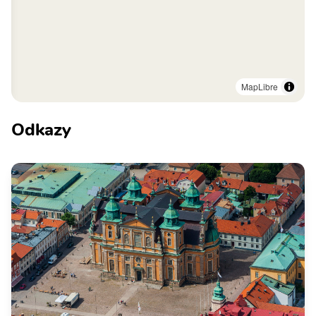
MapLibre
Odkazy