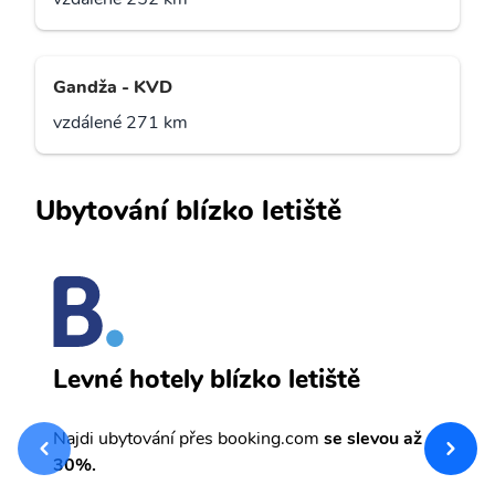
Gandža - KVD
vzdálené 271 km
Ubytování blízko letiště
K
Levné hotely blízko letiště
sv
Př
Najdi ubytování přes booking.com
se slevou až
et
30%.