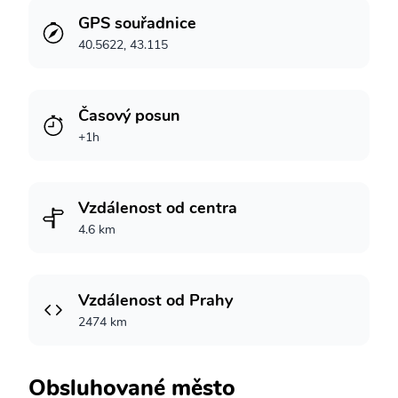
GPS souřadnice
40.5622, 43.115
Časový posun
+1h
Vzdálenost od centra
4.6 km
Vzdálenost od Prahy
2474 km
Obsluhované město