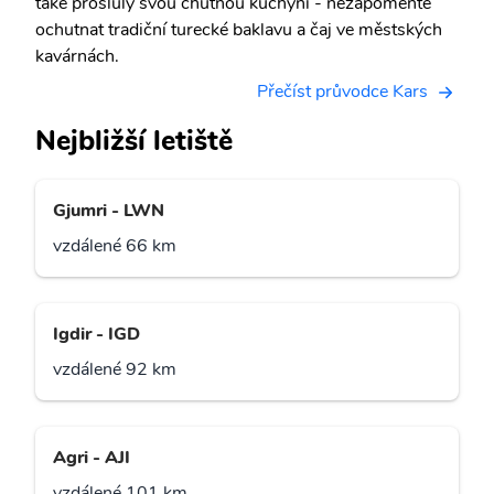
také proslulý svou chutnou kuchyní - nezapomeňte
ochutnat tradiční turecké baklavu a čaj ve městských
kavárnách.
Přečíst průvodce Kars
Nejbližší letiště
Gjumri - LWN
vzdálené 66 km
Igdir - IGD
vzdálené 92 km
Agri - AJI
vzdálené 101 km