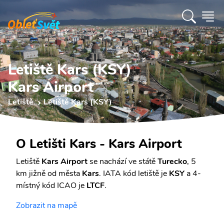
Letiště Kars (KSY)
Kars Airport
Letiště
Letiště Kars (KSY)
O Letišti Kars - Kars Airport
Letiště
Kars Airport
se nachází ve státě
Turecko
, 5
km jižně od města
Kars
. IATA kód letiště je
KSY
a 4-
místný kód ICAO je
LTCF
.
Zobrazit na mapě