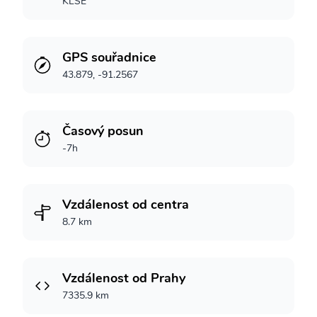
KLSE
GPS souřadnice
43.879, -91.2567
Časový posun
-7h
Vzdálenost od centra
8.7 km
Vzdálenost od Prahy
7335.9 km