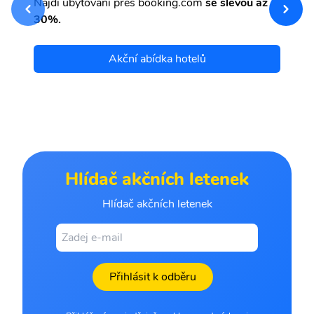
Najdi ubytování přes booking.com
se slevou až
et
30%.
Akční abídka hotelů
Hlídač akčních letenek
Hlídač akčních letenek
Přihlásit k odběru