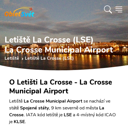
Letiště La Crosse (LSE)
La Crosse Municipal Airport
Letiště
Letiště La Crosse (LSE)
O Letišti La Crosse - La Crosse
Municipal Airport
Letiště
La Crosse Municipal Airport
se nachází ve
státě
Spojené státy
, 9 km severně od města
La
Crosse
. IATA kód letiště je
LSE
a 4-místný kód ICAO
je
KLSE
.