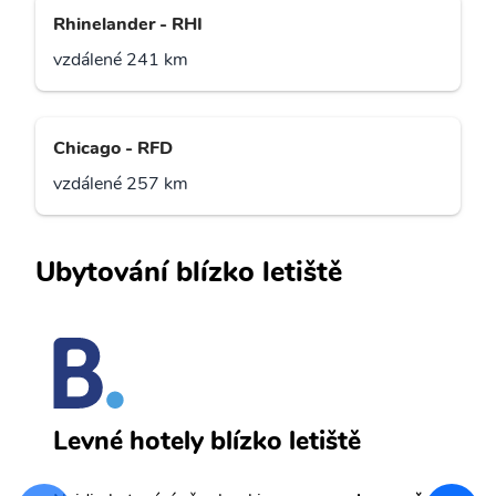
Rhinelander - RHI
vzdálené 241 km
Chicago - RFD
vzdálené 257 km
Ubytování blízko letiště
L
Levné hotely blízko letiště
sv
Př