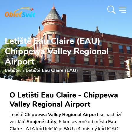
Letiště Eau Claire (EAU)
Chippewa Valley Regional
Airport
Letiště
Letiště Eau Claire (EAU)
O Letišti Eau Claire - Chippewa
Valley Regional Airport
Letiště
Chippewa Valley Regional Airport
se nachází
ve státě
Spojené státy
, 6 km severně od města
Eau
Claire
. IATA kód letiště je
EAU
a 4-místný kód ICAO