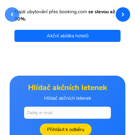
sv
Př
Najdi ubytování přes booking.com
se slevou až
et
30%.
Akční abídka hotelů
Hlídač akčních letenek
Hlídač akčních letenek
Přihlásit k odběru