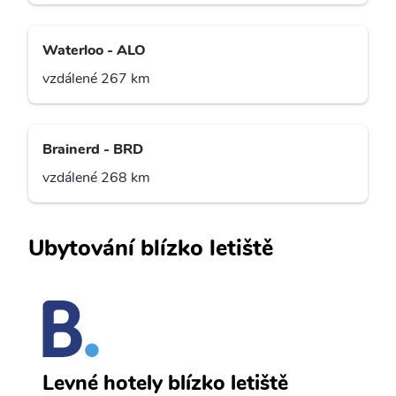
Waterloo - ALO
vzdálené 267 km
Brainerd - BRD
vzdálené 268 km
Ubytování blízko letiště
E
Levné hotely blízko letiště