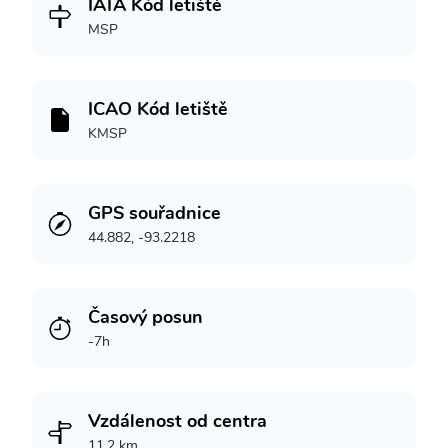
IATA Kód letiště
MSP
ICAO Kód letiště
KMSP
GPS souřadnice
44.882, -93.2218
Časový posun
-7h
Vzdálenost od centra
11.2 km