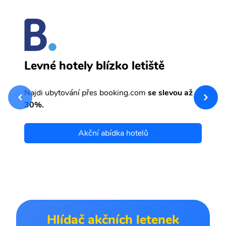
M
Levné hotely blízko letiště
sv
Př
Najdi ubytování přes booking.com
se slevou až
et
30%.
Akční abídka hotelů
Hlídač akčních letenek