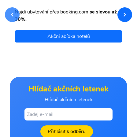
sv
Př
Najdi ubytování přes booking.com
se slevou až
et
30%.
Akční abídka hotelů
Hlídač akčních letenek
Hlídač akčních letenek
Přihlásit k odběru