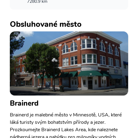
7280.9 km
Obsluhované město
Brainerd
Brainerd je malebné město v Minnesotě, USA, které
láká turisty svým bohatstvím přírody a jezer.
Prozkoumejte Brainerd Lakes Area, kde naleznete
nádherná jezera a nabídku pro milovníky vodních