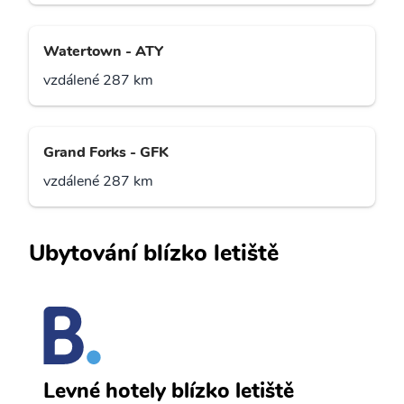
Watertown - ATY
vzdálené 287 km
Grand Forks - GFK
vzdálené 287 km
Ubytování blízko letiště
B
Levné hotely blízko letiště