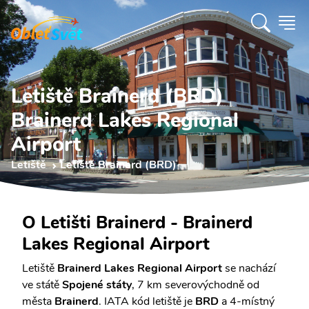
Letiště Brainerd (BRD)
Brainerd Lakes Regional
Airport
Letiště
Letiště Brainerd (BRD)
O Letišti Brainerd - Brainerd
Lakes Regional Airport
Letiště
Brainerd Lakes Regional Airport
se nachází
ve státě
Spojené státy
, 7 km severovýchodně od
města
Brainerd
. IATA kód letiště je
BRD
a 4-místný