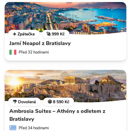
✈️ Zpátečka
🚀 999 Kč
Jarní Neapol z Bratislavy
Před 32 hodinami
🌴 Dovolená
🤩 8 590 Kč
Ambrosia Suites – Athény s odletem z
Bratislavy
Před 34 hodinami