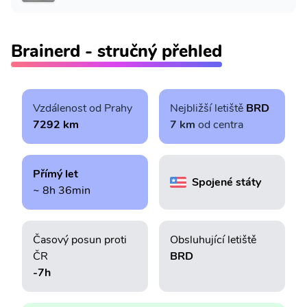
Brainerd - stručný přehled
Vzdálenost od Prahy
Nejbližší letiště
BRD
7292 km
7 km
od centra
Přímý let
Spojené státy
~ 8h 36min
Časový posun proti
Obsluhující letiště
ČR
BRD
-7h