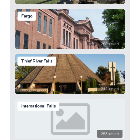
Fargo
209 km od
Thief River Falls
242 km od
International Falls
253 km od