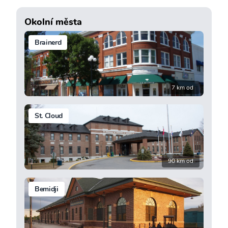
Okolní města
Brainerd
7 km od
St. Cloud
90 km od
Bemidji