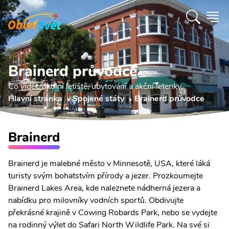
Brainerd průvodce
Co vidět, okolní letiště, ubytování a akční letenky.
Hlavní stránka
Spojené státy
Brainerd průvodce
Brainerd
Brainerd je malebné město v Minnesotě, USA, které láká
turisty svým bohatstvím přírody a jezer. Prozkoumejte
Brainerd Lakes Area, kde naleznete nádherná jezera a
nabídku pro milovníky vodních sportů. Obdivujte
překrásné krajině v Cowing Robards Park, nebo se vydejte
na rodinný výlet do Safari North Wildlife Park. Na své si