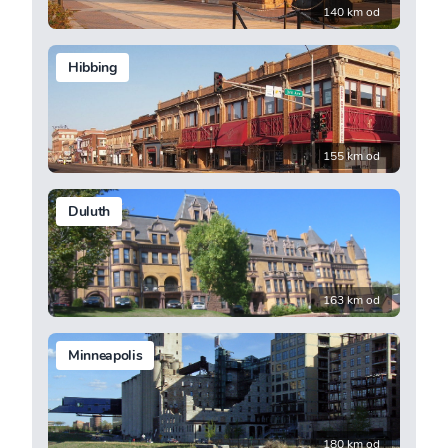
140 km od
Hibbing
155 km od
Duluth
163 km od
Minneapolis
180 km od