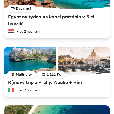
🌴 Dovolená
Egypt na týden na konci prázdnin v 5-ti
hvězdě
Před 2 hodinami
🤘 Multi-city
😍 2 122 Kč
Říjnový trip z Prahy: Apulie + Řím
Před 7 hodinami