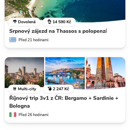
🌴 Dovolená
👌 14 590 Kč
Srpnový zájezd na Thassos s polopenzí
Před 21 hodinami
🤘 Multi-city
💣 2 247 Kč
Říjnový trip 3v1 z ČR: Bergamo + Sardinie +
Bologna
Před 26 hodinami