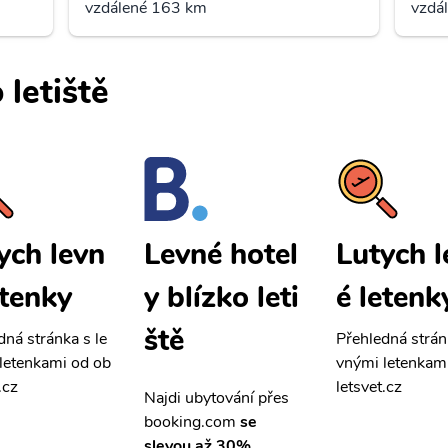
vzdálené 163 km
vzdá
 letiště
ych levn
Lutych l
Levné hotel
etenky
é letenk
y blízko leti
ště
dná stránka s le
Přehledná strán
letenkami od ob
vnými letenkam
.cz
letsvet.cz
Najdi ubytování přes
booking.com
se
slevou až 30%.