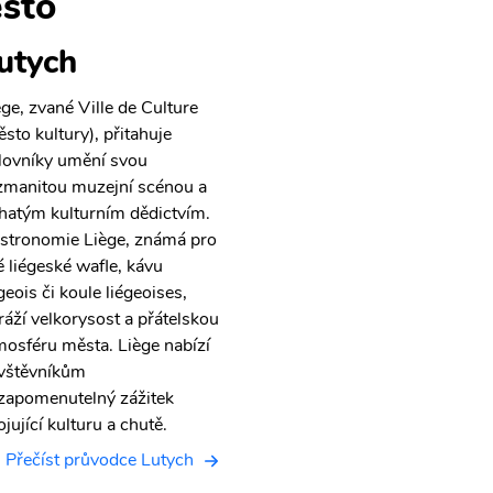
sto
utych
ège, zvané Ville de Culture
ěsto kultury), přitahuje
lovníky umění svou
zmanitou muzejní scénou a
hatým kulturním dědictvím.
stronomie Liège, známá pro
é liégeské wafle, kávu
geois či koule liégeoises,
ráží velkorysost a přátelskou
mosféru města. Liège nabízí
vštěvníkům
zapomenutelný zážitek
jující kulturu a chutě.
Přečíst průvodce Lutych