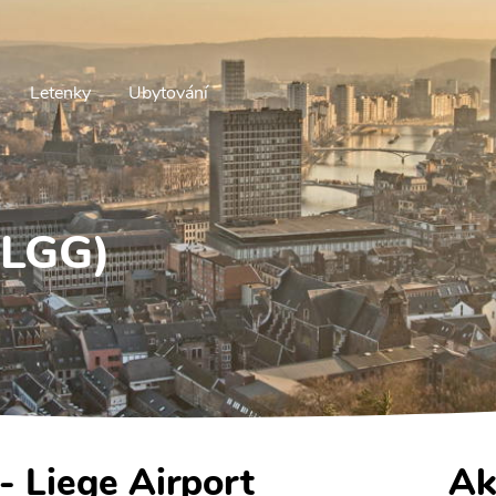
Letenky
Ubytování
(LGG)
 - Liege Airport
Ak