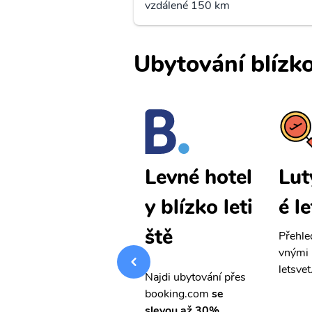
vzdálené 150 km
Ubytování blízko
Lutych levn
Lut
Levné hotel
é letenky
é l
y blízko leti
ště
Přehledná stránka s le
Přehle
vnými letenkami od ob
vnými 
letsvet.cz
letsvet
Najdi ubytování přes
booking.com
se
slevou až 30%.