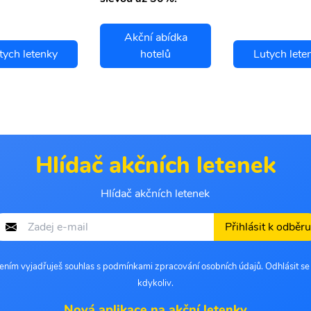
Akční abídka
tych letenky
hotelů
Lutych lete
Hlídač akčních letenek
Hlídač akčních letenek
Přihlásit k odběru
šením vyjadřuješ souhlas s podmínkami zpracování osobních údajů. Odhlásit s
kdykoliv.
Nová aplikace na akční letenky