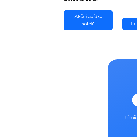
Akční abídka
Lutych letenky
hotelů
Lu
Přihlá