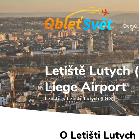
Domů
Letiště Lutych 
Liege Airport
Letiště
Letiště Lutych (LGG)
O Letišti Lutych