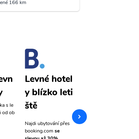
lené 166 km
evn
Lutych levn
Levné hotel
y
é letenky
y blízko leti
ště
ka s le
Přehledná stránka s le
i od ob
vnými letenkami od ob
letsvet.cz
Najdi ubytování přes
booking.com
se
slevou až 30%.