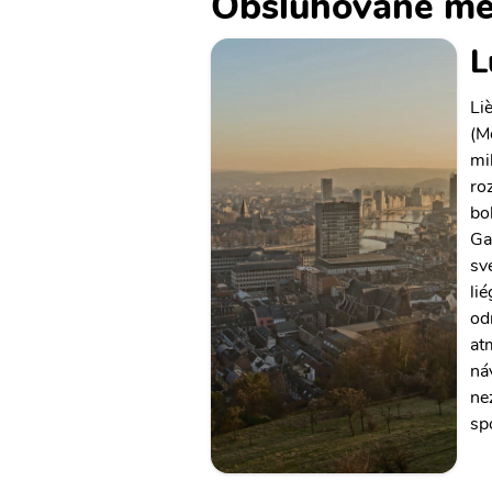
Obsluhované mě
L
Li
(M
mi
ro
bo
Ga
sv
lié
od
at
ná
ne
spo