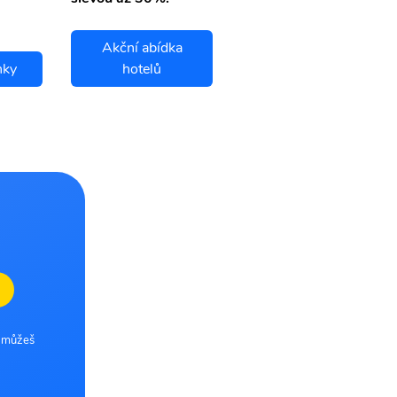
Akční abídka
nky
hotelů
Lutych letenky
e můžeš