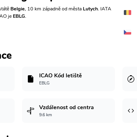
státě
Belgie
, 10 km západně od města
Lutych
. IATA
CAO je
EBLG
.
ace
ICAO Kód letiště
EBLG
Vzdálenost od centra
9.6 km