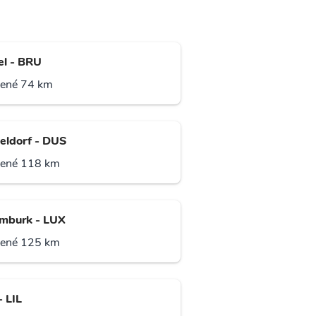
el - BRU
lené 74 km
eldorf - DUS
lené 118 km
mburk - LUX
lené 125 km
- LIL