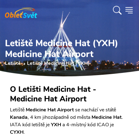
Letiště Medicine Hat (YXH)
Medicine Hat Airport
Letiště
Letiště Medicine Hat (YXH)
O Letišti Medicine Hat -
Medicine Hat Airport
Letiště
Medicine Hat Airport
se nachází ve státě
Kanada
, 4 km jihozápadně od města
Medicine Hat
.
IATA kód letiště je
YXH
a 4-místný kód ICAO je
CYXH
.