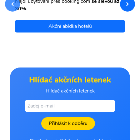
Najdi ubytování přes booking.com
se slevou až
et
30%.
Akční abídka hotelů
Hlídač akčních letenek
Hlídač akčních letenek
Přihlásit k odběru