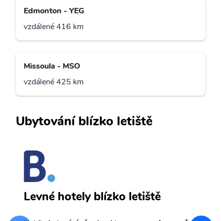
Edmonton - YEG
vzdálené 416 km
Missoula - MSO
vzdálené 425 km
Ubytování blízko letiště
M
Levné hotely blízko letiště
sv
Př