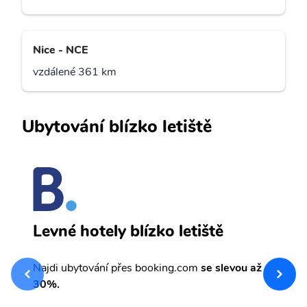
Nice - NCE
vzdálené 361 km
Ubytování blízko letiště
O
Levné hotely blízko letiště
sv
Př
Najdi ubytování přes booking.com
se slevou až
et
30%.