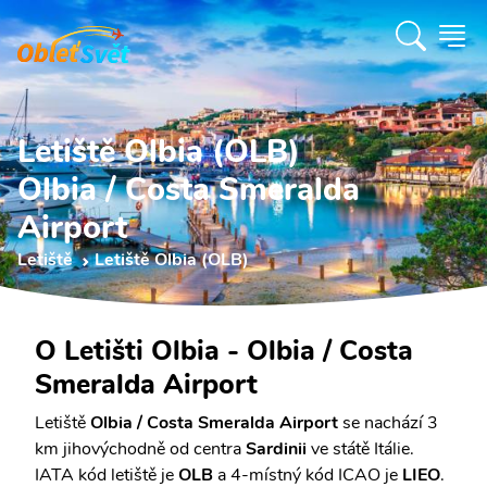
Letiště Olbia (OLB)
Olbia / Costa Smeralda
Airport
Letiště
Letiště Olbia (OLB)
O Letišti Olbia - Olbia / Costa
Smeralda Airport
Letiště
Olbia / Costa Smeralda Airport
se nachází 3
km jihovýchodně od centra
Sardinii
ve státě Itálie.
IATA kód letiště je
OLB
a 4-místný kód ICAO je
LIEO
.