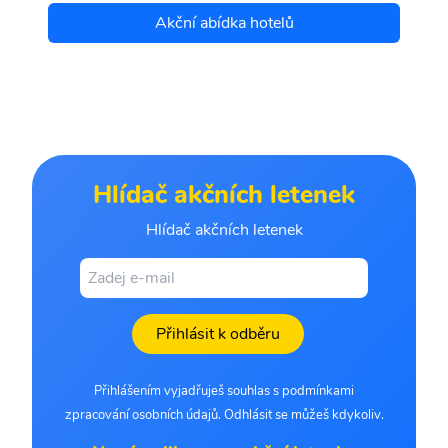
Akční abídka hotelů
Hlídač akčních letenek
Hlídač akčních letenek
Přihlásit k odběru
Přihlášením vyjadřuješ souhlas s podmínkami
zpracování osobních údajů. Odhlásit se můžeš kdykoliv.