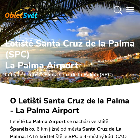
Letiště Santa Cruz de la Palma
(SPC)
La Palma Airport
Letiště
Letiště Santa Cruz de la Palma (SPC)
O Letišti Santa Cruz de la Palma
- La Palma Airport
Letiště
La Palma Airport
se nachází ve státě
Španělsko
, 6 km jižně od města
Santa Cruz de La
Palma
. IATA kód letiště je
SPC
a 4-místný kód ICAO