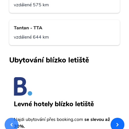
vzdálené 575 km
Tantan - TTA
vzdálené 644 km
Ubytování blízko letiště
t
S
Levné hotely blízko letiště
e
Najdi ubytování přes booking.com
se slevou až
sv
Př
30%.