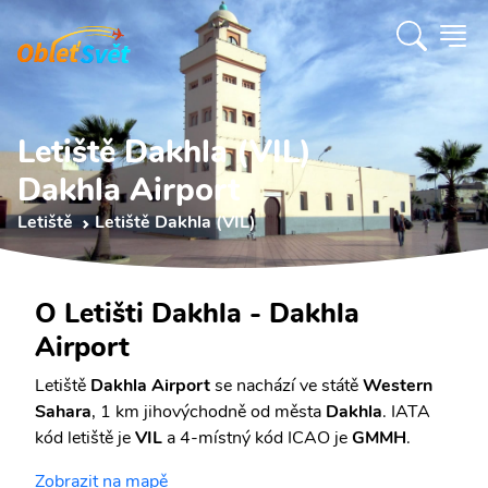
Letiště Dakhla (VIL)
Dakhla Airport
Letiště
Letiště Dakhla (VIL)
O Letišti Dakhla - Dakhla
Airport
Letiště
Dakhla Airport
se nachází ve státě
Western
Sahara
, 1 km jihovýchodně od města
Dakhla
. IATA
kód letiště je
VIL
a 4-místný kód ICAO je
GMMH
.
Zobrazit na mapě