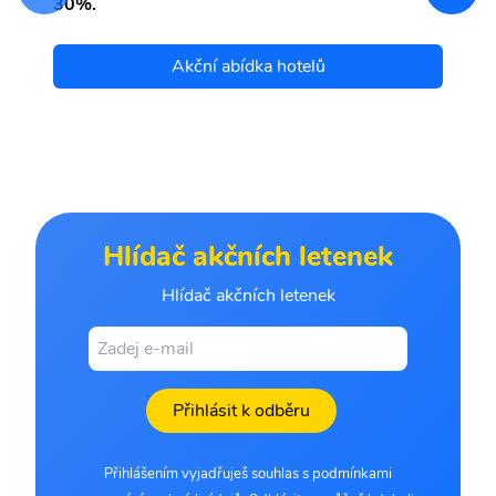
30%.
Akční abídka hotelů
Hlídač akčních letenek
Hlídač akčních letenek
Přihlásit k odběru
Přihlášením vyjadřuješ souhlas s podmínkami