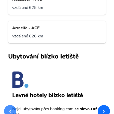
vzdálené 625 km
Arrecife - ACE
vzdálené 626 km
Ubytování blízko letiště
D
Levné hotely blízko letiště
sv
Př
Najdi ubytování přes booking.com
se slevou až
et