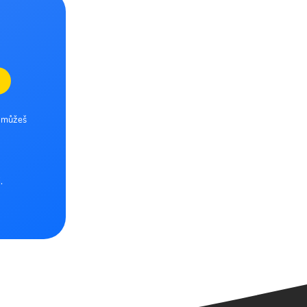
e můžeš
.