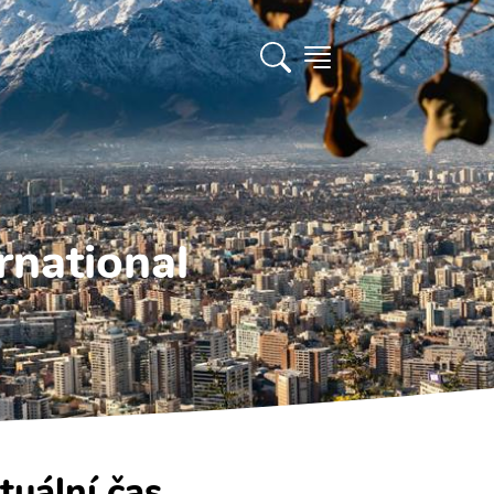
rnational
tuální čas