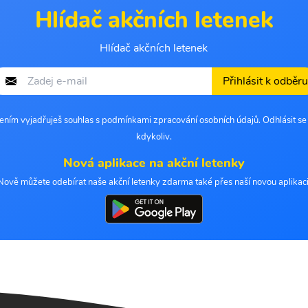
Hlídač akčních letenek
Hlídač akčních letenek
Přihlásit k odběru
šením vyjadřuješ souhlas s podmínkami zpracování osobních údajů. Odhlásit s
kdykoliv.
Nová aplikace na akční letenky
Nově můžete odebírat naše akční letenky zdarma také přes naší novou aplikaci