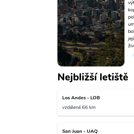
vý
ko
po
um
bo
je
ži
Nejbližší letiště
Los Andes - LOB
vzdálené 66 km
San Juan - UAQ