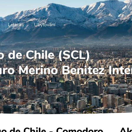
Letenky
Ubytování
o de Chile (SCL)
o Merino Benitez Inte
go de Chile - Comodoro
Ak