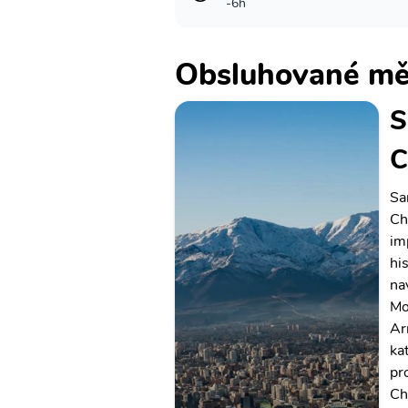
-6h
Obsluhované mě
S
C
Sa
Ch
im
hi
na
Mo
Ar
ka
pr
Ch