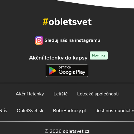
#
obletsvet
Sleduj nás na instagramu
Novinka
Akční letenky do kapsy
Akční letenky
Letiště
Letecké společnosti
Nás
ObletSvet.sk
BobrPodrozy.pl
destinosmundiale
© 2026
obletsvet.cz