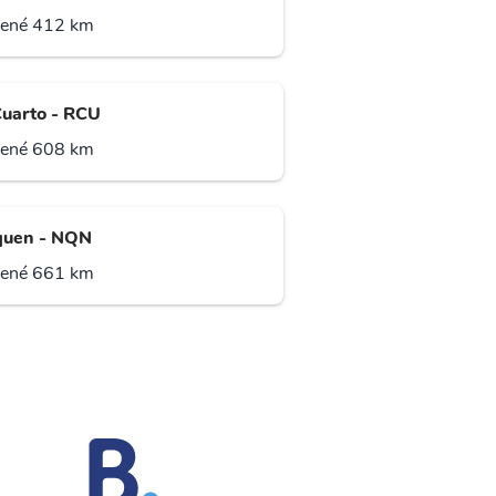
lené 412 km
Cuarto - RCU
lené 608 km
uen - NQN
lené 661 km