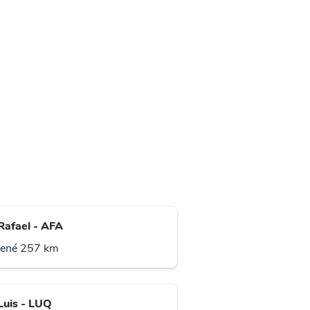
Rafael - AFA
lené 257 km
Luis - LUQ