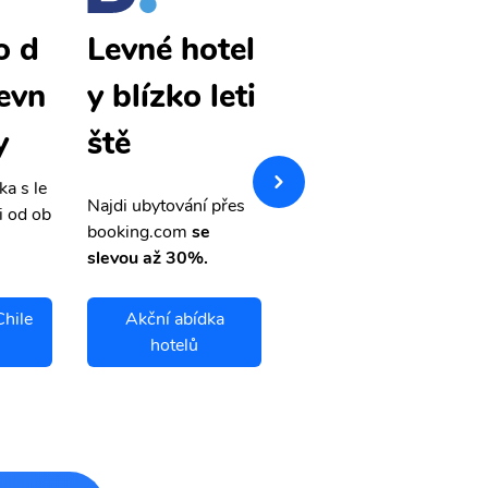
o d
Santiago d
Levné hotel
levn
e Chile levn
y blízko leti
y
é letenky
ště
ka s le
Přehledná stránka s le
Najdi ubytování přes
i od ob
vnými letenkami od ob
booking.com
se
letsvet.cz
slevou až 30%.
Chile
Akční abídka
Santiago de Chile
hotelů
letenky