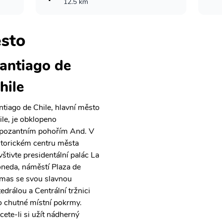
12.5 km
sto
antiago de
hile
ntiago de Chile, hlavní město
ile, je obklopeno
pozantním pohořím And. V
storickém centru města
vštivte presidentální palác La
neda, náměstí Plaza de
mas se svou slavnou
tedrálou a Centrální tržnici
o chutné místní pokrmy.
cete-li si užít nádherný