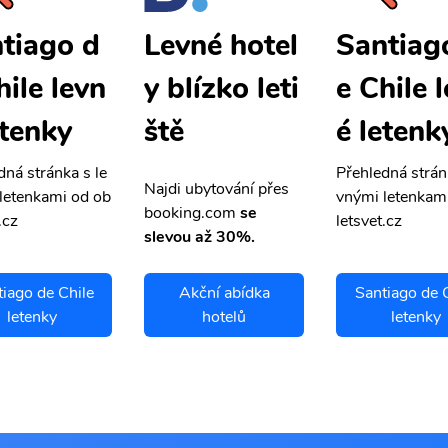
tiago d
Santiag
Levné hotel
hile levn
e Chile 
y blízko leti
etenky
é letenk
ště
dná stránka s le
Přehledná strán
Najdi ubytování přes
letenkami od ob
vnými letenkam
booking.com
se
.cz
letsvet.cz
slevou až 30%.
iago de Chile
Akční abídka
Santiago de 
letenky
hotelů
letenky