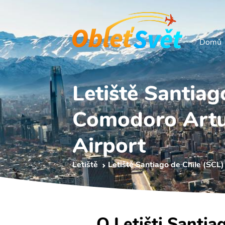
Domů
Letiště Santiag
Comodoro Artur
Airport
Letiště
Letiště Santiago de Chile (SCL)
O Letišti Santia