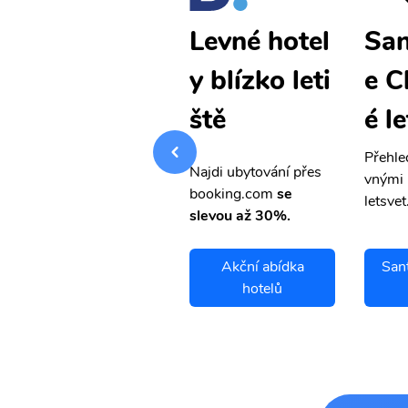
Santiago d
San
Levné hotel
e Chile levn
e C
y blízko leti
é letenky
é l
ště
Přehledná stránka s le
Přehle
Najdi ubytování přes
vnými letenkami od ob
vnými 
booking.com
se
letsvet.cz
letsvet
slevou až 30%.
Santiago de Chile
Akční abídka
Sant
letenky
hotelů