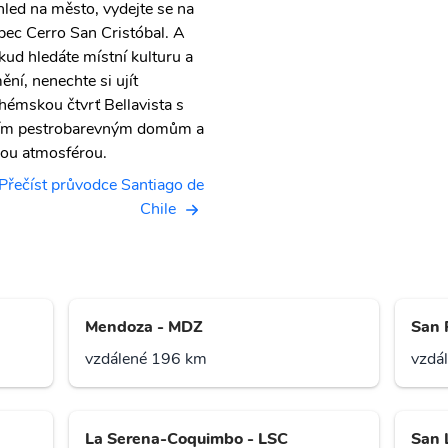
hled na město, vydejte se na
pec Cerro San Cristóbal. A
kud hledáte místní kulturu a
ění, nenechte si ujít
hémskou čtvrť Bellavista s
jím pestrobarevným domům a
vou atmosférou.
Přečíst průvodce Santiago de
Chile
Mendoza - MDZ
San 
vzdálené 196 km
vzdá
La Serena-Coquimbo - LSC
San 